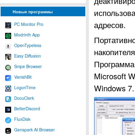
деактивиро
использова
Новые программы
адресов.
PC Monitor Pro
Modrinth App
Портативно
OpenTypeless
накопителя
Easy Diffusion
Программа
Snipe Browser
Microsoft W
VanishBit
Windows 7.
LogonTime
DocuClerk
BetterDiscord
FluxDisk
Genspark AI Browser