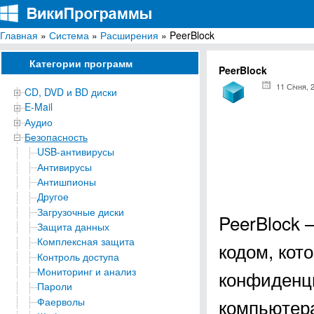
Главная
»
Система
»
Расширения
» PeerBlock
ВикиПрограммы
Энциклопедия бесплатных компьютерных программ для Windows
Категории программ
PeerBlock
11 Січня, 
CD, DVD и BD диски
E-Mail
Аудио
Безопасность
USB-антивирусы
Антивирусы
Антишпионы
Другое
Загрузочные диски
PeerBlock 
Защита данных
Комплексная защита
кодом, кот
Контроль доступа
Мониторинг и анализ
конфиденц
Пароли
компьютер
Фаерволы