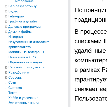
Шифрование
Веб-разработчику
По принцип
Видео
Геймерам
традицион
Графика и дизайн
Деловые программы
В процессе
Диски и файлы
Интернет
списками I
Искусственный интеллект
Криптовалюта
удалённые 
Мобильные телефоны
Навигация и GPS
компьютера
Образование и наука
Рабочий стол и десктоп
в рамках P
Разработчику
гарантируе
Серверы
Сети
снижает ве
Система
Текст
Пользовате
Хобби и увлечения
Электронные книги