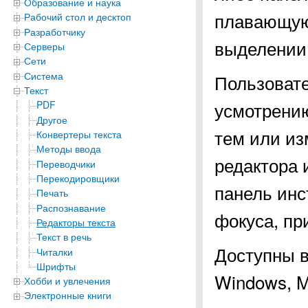
Образование и наука
плавающую 
Рабочий стол и десктоп
Разработчику
выделении 
Серверы
Сети
Система
Пользовате
Текст
усмотрению
PDF
Другое
тем или из
Конвертеры текста
Методы ввода
редактора 
Переводчики
Перекодировщики
панель инс
Печать
Распознавание
фокуса, пр
Редакторы текста
Текст в речь
Доступны в
Читалки
Шрифты
Windows, M
Хобби и увлечения
Электронные книги