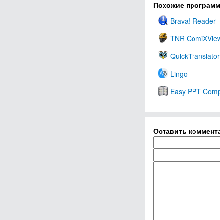
Похожие програм
Brava! Reader
TNR ComiXVie
QuickTranslator
Lingo
Easy PPT Comp
Оставить коммент