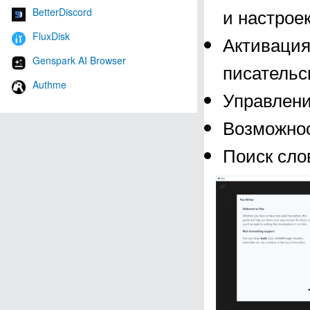
и настроек
BetterDiscord
FluxDisk
Активация
Genspark AI Browser
писательс
Authme
Управлени
Возможнос
Поиск сло