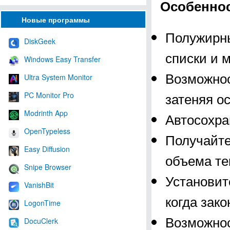
Особеннос
Новые программы
Полужирны
DiskGeek
списки и м
Windows Easy Transfer
Возможнос
Ultra System Monitor
затеняя ос
PC Monitor Pro
Modrinth App
Автосохра
OpenTypeless
Получайте
Easy Diffusion
объема те
Snipe Browser
Установит
VanishBit
когда зак
LogonTime
Возможнос
DocuClerk