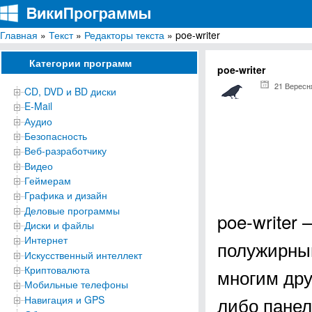
Главная
»
Текст
»
Редакторы текста
» poe-writer
ВикиПрограммы
Энциклопедия бесплатных компьютерных программ для Windows
Категории программ
poe-writer
21 Вересн
CD, DVD и BD диски
E-Mail
Аудио
Безопасность
Веб-разработчику
Видео
Геймерам
Графика и дизайн
Деловые программы
poe-writer
Диски и файлы
Интернет
полужирным
Искусственный интеллект
Криптовалюта
многим дру
Мобильные телефоны
либо панел
Навигация и GPS