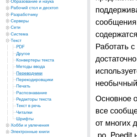
Образование и наука
поддержив
Рабочий стол и десктоп
Разработчику
сообщения 
Серверы
Сети
содержатся
Система
Текст
Работать с
PDF
Другое
достаточно
Конвертеры текста
Методы ввода
использует
Переводчики
Перекодировщики
необычный
Печать
Распознавание
Основное о
Редакторы текста
Текст в речь
все сообще
Читалки
Шрифты
от многих 
Хобби и увлечения
Электронные книги
.рo, Poedit