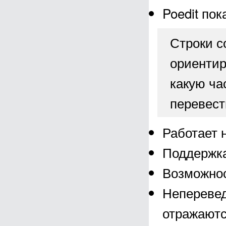
Poedit по
Строки с
ориентир
какую ча
перевест
Работает н
Поддержка
Возможнос
Неперевед
отражаютс