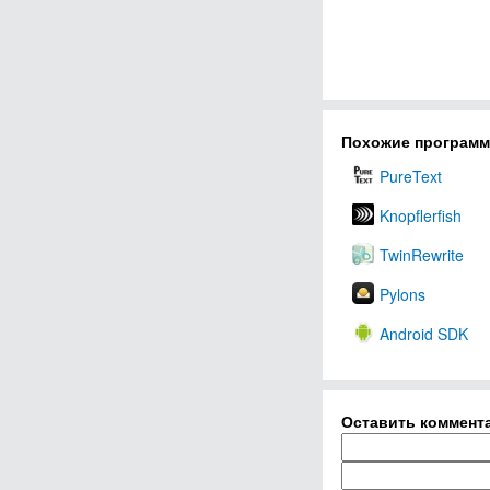
Похожие програм
PureText
Knopflerfish
TwinRewrite
Pylons
Android SDK
Оставить коммент