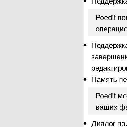
Поддержка
Poedit п
операцио
Поддержка
завершени
редактиро
Память пе
Poedit м
ваших ф
Диалог по