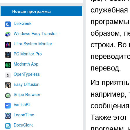
служебная
Новые программы
программы,
DiskGeek
образом, п
Windows Easy Transfer
строки. Во
Ultra System Monitor
переводитс
PC Monitor Pro
Modrinth App
перевод.
OpenTypeless
Из приятны
Easy Diffusion
например, 
Snipe Browser
сообщения 
VanishBit
Также этот
LogonTime
DocuClerk
программ, 