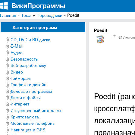
Главная
»
Текст
»
Переводчики
» Poedit
ВикиПрограммы
Энциклопедия бесплатных компьютерных программ для Windows
Категории программ
Poedit
24 Листоп
CD, DVD и BD диски
E-Mail
Аудио
Безопасность
Веб-разработчику
Видео
Геймерам
Графика и дизайн
Деловые программы
Poedit (ра
Диски и файлы
Интернет
кроссплатф
Искусственный интеллект
Криптовалюта
локализац
Мобильные телефоны
предназна
Навигация и GPS