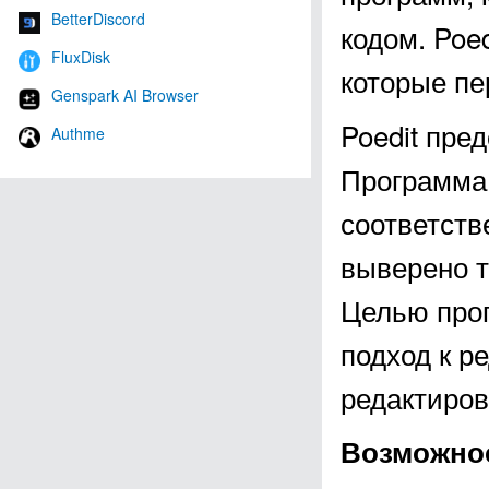
BetterDiscord
кодом. Poe
FluxDisk
которые пе
Genspark AI Browser
Poedit пре
Authme
Программа
соответств
выверено т
Целью про
подход к р
редактиро
Возможнос