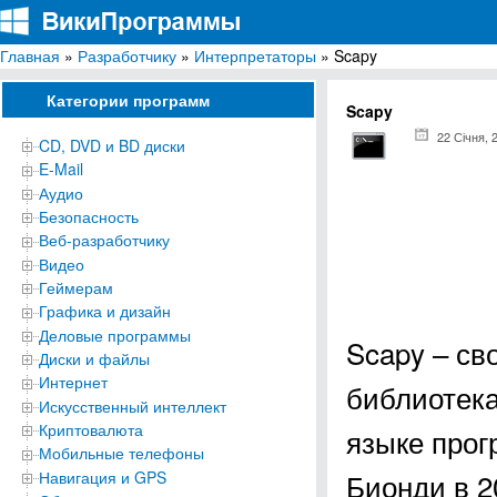
Главная
»
Разработчику
»
Интерпретаторы
» Scapy
ВикиПрограммы
Энциклопедия бесплатных компьютерных программ для Windows
Категории программ
Scapy
22 Січня, 
CD, DVD и BD диски
E-Mail
Аудио
Безопасность
Веб-разработчику
Видео
Геймерам
Графика и дизайн
Деловые программы
Scapy – св
Диски и файлы
Интернет
библиотека
Искусственный интеллект
Криптовалюта
языке про
Мобильные телефоны
Бионди в 2
Навигация и GPS