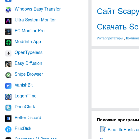
Сайт Scap
Windows Easy Transfer
Ultra System Monitor
Скачать Sc
PC Monitor Pro
Интерпретаторы
,
Компоне
Modrinth App
OpenTypeless
Easy Diffusion
Snipe Browser
VanishBit
LogonTime
DocuClerk
BetterDiscord
Похожие програм
FluxDisk
BlueLifeHosts e