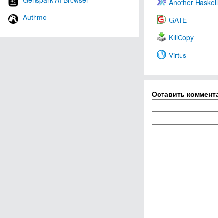
Genspark AI Browser
Another Haskell
Authme
GATE
KillCopy
Virtus
Оставить коммент