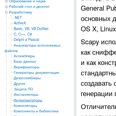
Образование и наука
General Pub
Рабочий стол и десктоп
Разработчику
основных д
.NET
ActiveX
OS X, Linux
Basic, VB, VB DotNet
C, C++, C#
Scapy испо
Delphi и Pascal
Анализаторы исполняемых
как сниффе
файлов
Ассемблеры
и как конс
Базы данных
Верификаторы
стандартны
Генераторы документации
Дизассемблеры
создавать 
Другое
Защита ПО
генерации 
Инсталляторы
Интерпретаторы
Отличитель
Компиляторы
Компоненты и библиотеки