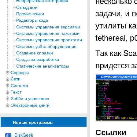
несколько 
Непрерывная интеграция
Отладчики
задачи, и 
Прочие языки
Редакторы кода
утилиты ка
Системы управления версиями
Системы управления пакетами
tethereal, p0
Системы управления проектами
Системы учёта оборудования
Так как Sc
Создание справки
Средства разработки
придется з
Статические анализаторы
Серверы
Сети
Система
Текст
Хобби и увлечения
Электронные книги
Новые программы
Ссылки
DiskGeek