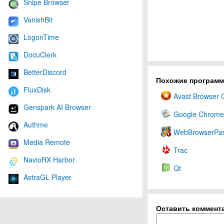
Snipe Browser
VanishBit
LogonTime
DocuClerk
BetterDiscord
Похожие програм
FluxDisk
Avast Browser 
Genspark AI Browser
Google Chrome
Authme
WebBrowserPa
Media Remote
Trac
NavioRX Harbor
Qt
AstraGL Player
Оставить коммент