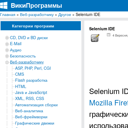
Главная
»
Веб-разработчику
»
Другое
» Selenium IDE
ВикиПрограммы
Энциклопедия бесплатных компьютерных программ для Windows
Категории программ
Selenium IDE
4 Вересня
CD, DVD и BD диски
E-Mail
Аудио
Безопасность
Веб-разработчику
ASP, PHP, Perl, CGI
CMS
Flash разработка
HTML
Selenium I
Java и JavaScript
XML, RSS, CSS
Mozilla Fire
Автоматизация сборки
Веб-аналитика
графически
Веб-фреймворки
использова
Графические движки