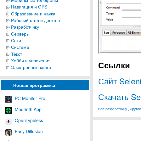
Мобильные телефоны
Навигация и GPS
Образование и наука
Рабочий стол и десктоп
Разработчику
Серверы
Сети
Система
Текст
Хобби и увлечения
Ссылки
Электронные книги
Сайт Selen
Новые программы
Скачать Se
PC Monitor Pro
Modrinth App
Веб-разработчику
,
Другое
OpenTypeless
Easy Diffusion