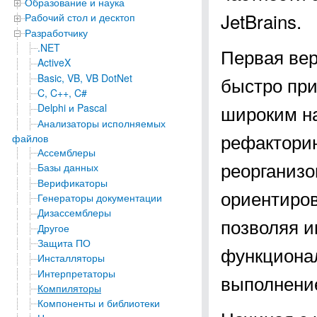
Образование и наука
JetBrains.
Рабочий стол и десктоп
Разработчику
.NET
Первая верс
ActiveX
Basic, VB, VB DotNet
быстро при
C, C++, C#
широким н
Delphi и Pascal
Анализаторы исполняемых
рефакторин
файлов
Ассемблеры
реорганизо
Базы данных
Верификаторы
ориентиров
Генераторы документации
Дизассемблеры
позволяя и
Другое
Защита ПО
функциональ
Инсталляторы
Интерпретаторы
выполнени
Компиляторы
Компоненты и библиотеки