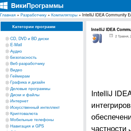
Главная
»
Разработчику
»
Компиляторы
» IntelliJ IDEA Community Ed
ВикиПрограммы
Энциклопедия бесплатных компьютерных программ для Windows
Категории программ
IntelliJ IDEA Commu
2 Травня, 
CD, DVD и BD диски
E-Mail
Аудио
Безопасность
Веб-разработчику
Видео
Геймерам
Графика и дизайн
Деловые программы
IntelliJ ID
Диски и файлы
Интернет
интегриров
Искусственный интеллект
Криптовалюта
обеспечени
Мобильные телефоны
частности J
Навигация и GPS