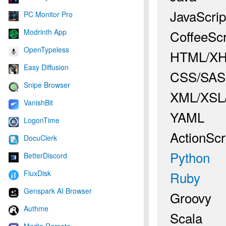
JavaScrip
PC Monitor Pro
CoffeeScr
Modrinth App
OpenTypeless
HTML/X
Easy Diffusion
CSS/SAS
Snipe Browser
XML/XSL
VanishBit
YAML
LogonTime
ActionSc
DocuClerk
Python
BetterDiscord
Ruby
FluxDisk
Genspark AI Browser
Groovy
Authme
Scala