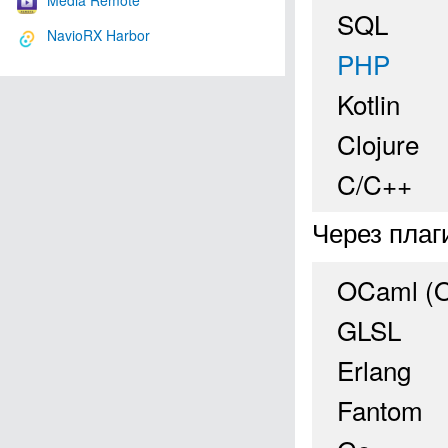
Media Remote
SQL
NavioRX Harbor
PHP
Kotlin
Clojure
C/C++
Через плаг
OCaml (O
GLSL
Erlang
Fantom