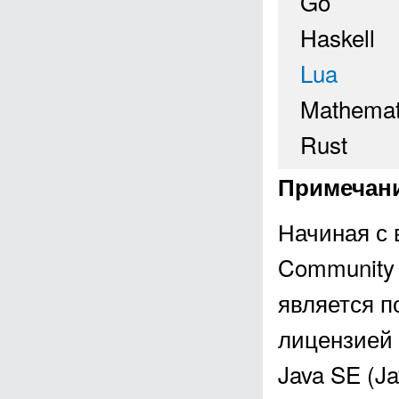
Go
Haskell
Lua
Mathemat
Rust
Примечан
Начиная с в
Community E
является п
лицензией 
Java SE (Ja