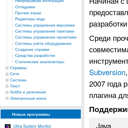
Начиная с 
Непрерывная интеграция
Отладчики
предоставл
Прочие языки
Редакторы кода
разработки
Системы управления версиями
Системы управления пакетами
Среди проч
Системы управления проектами
Системы учёта оборудования
совместим
Создание справки
Средства разработки
инструмент
Статические анализаторы
Серверы
Subversion
Сети
Система
2007 года 
Текст
Хобби и увлечения
плагина дл
Электронные книги
Поддержив
Новые программы
Java
Ultra System Monitor