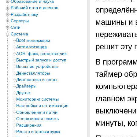
Образование и наука
определённ
Рабочий стол и десктоп
Разработчику
машины и в
Серверы
Сети
переживать
Система
Boot менеджеры
решит эту 
Автоматизация
АОН, факс, автоответчик
В программ
Быстрый запуск и доступ
Внешние устройства
таймер обр
Деинсталляторы
Диагностика и тесты
компьютера
Драйверы
Другое
главном эк
Мониторинг системы
Настройка и оптимизация
выключения
Обновления и патчи
Оперативная память
минуты, ко
Расширения
Реестр и автозагрузка