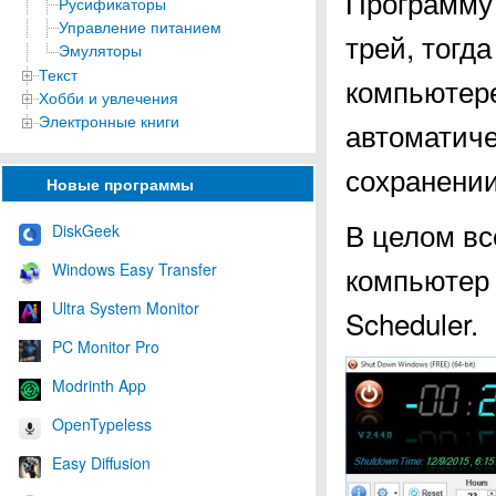
Программу 
Русификаторы
Управление питанием
трей, тогда
Эмуляторы
Текст
компьютере
Хобби и увлечения
Электронные книги
автоматиче
сохранени
Новые программы
В целом вс
DiskGeek
Windows Easy Transfer
компьютер 
Ultra System Monitor
Scheduler.
PC Monitor Pro
Modrinth App
OpenTypeless
Easy Diffusion