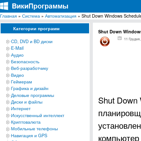
Главная
»
Система
»
Автоматизация
» Shut Down Windows Schedul
ВикиПрограммы
Энциклопедия бесплатных компьютерных программ для Windows
Категории программ
Shut Down Windows
11 Грудня,
CD, DVD и BD диски
E-Mail
Аудио
Безопасность
Веб-разработчику
Видео
Геймерам
Графика и дизайн
Деловые программы
Shut Down 
Диски и файлы
Интернет
планировщ
Искусственный интеллект
Криптовалюта
установлен
Мобильные телефоны
компьютер 
Навигация и GPS