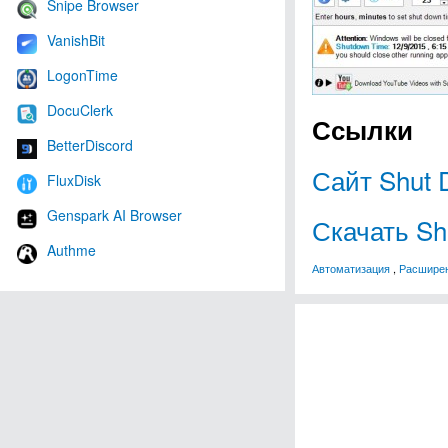
Snipe Browser
VanishBit
LogonTime
DocuClerk
Ссылки
BetterDiscord
Сайт Shut 
FluxDisk
Genspark AI Browser
Скачать Sh
Authme
Автоматизация
,
Расшире