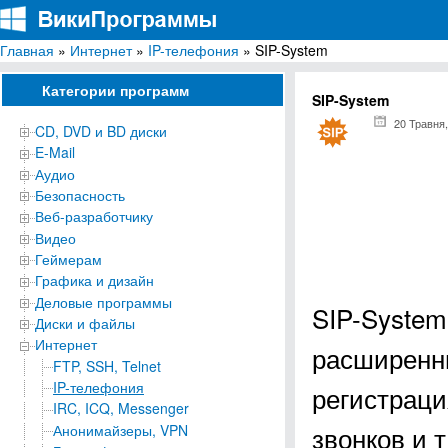
Главная
»
Интернет
»
IP-телефония
» SIP-System
ВикиПрограммы
Энциклопедия бесплатных компьютерных программ для Windows
Категории программ
SIP-System
20 Травня,
CD, DVD и BD диски
E-Mail
Аудио
Безопасность
Веб-разработчику
Видео
Геймерам
Графика и дизайн
Деловые программы
SIP-System
Диски и файлы
Интернет
расширенн
FTP, SSH, Telnet
IP-телефония
регистраци
IRC, ICQ, Messenger
звонков и т.
Анонимайзеры, VPN