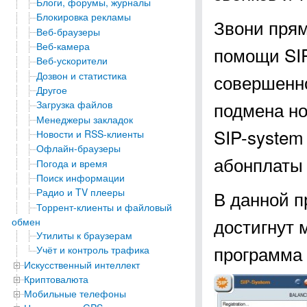
Блоги, форумы, журналы
Блокировка рекламы
Звони прям
Веб-браузеры
Веб-камера
помощи SIP
Веб-ускорители
Дозвон и статистика
совершенно
Другое
подмена но
Загрузка файлов
Менеджеры закладок
SIP-system
Новости и RSS-клиенты
Офлайн-браузеры
абонплаты 
Погода и время
Поиск информации
Радио и TV плееры
В данной п
Торрент-клиенты и файловый
достигнут 
обмен
Утилиты к браузерам
программа 
Учёт и контроль трафика
Искусственный интеллект
Криптовалюта
Мобильные телефоны