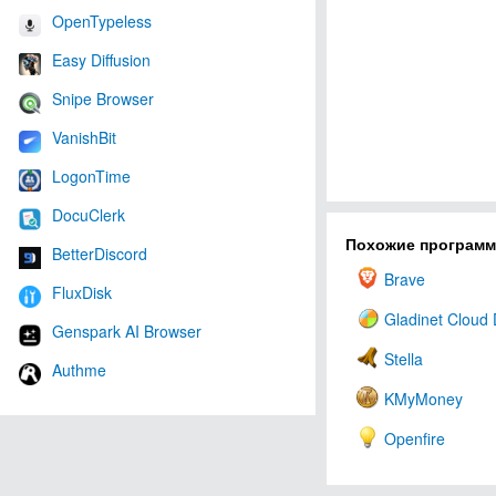
OpenTypeless
Easy Diffusion
Snipe Browser
VanishBit
LogonTime
DocuClerk
Похожие програм
BetterDiscord
Brave
FluxDisk
Gladinet Cloud 
Genspark AI Browser
Stella
Authme
KMyMoney
Openfire