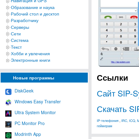
Навигация и GPS
Образование и наука
Рабочий стол и десктоп
Разработчику
Серверы
Сети
Система
Текст
Хобби и увлечения
Электронные книги
Ссылки
Новые программы
Сайт SIP-S
DiskGeek
Windows Easy Transfer
Скачать SI
Ultra System Monitor
IP-телефония
,
IRC, ICQ, 
PC Monitor Pro
геймерам
Modrinth App