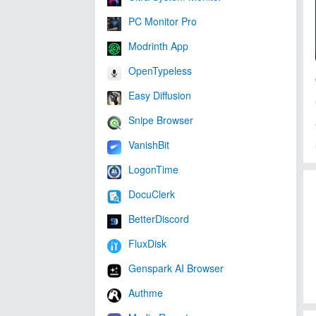
PC Monitor Pro
Modrinth App
OpenTypeless
Easy Diffusion
Snipe Browser
VanishBit
LogonTime
DocuClerk
BetterDiscord
FluxDisk
Genspark AI Browser
Authme