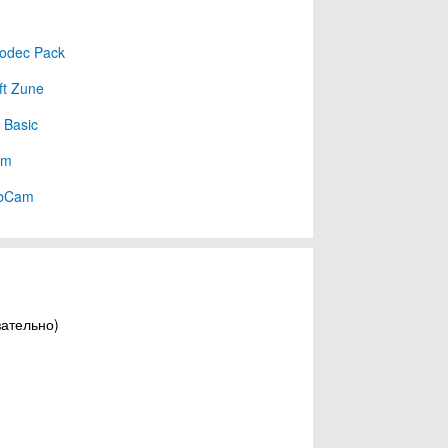
Codec Pack
ft Zune
 Basic
am
bCam
зательно)