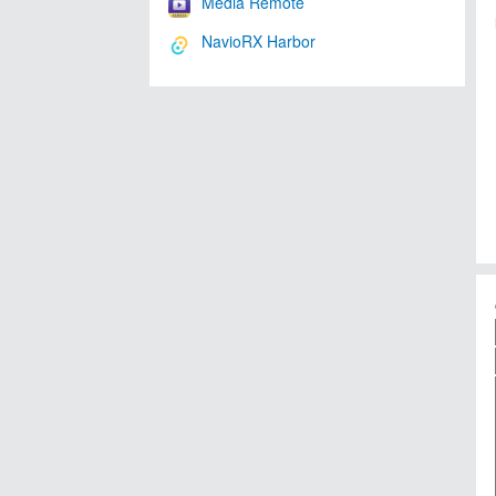
Media Remote
NavioRX Harbor