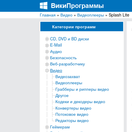
Главная
»
Видео
»
Видеоплееры
» Splash Lite
ВикиПрограммы
Энциклопедия бесплатных компьютерных про
Категории программ
CD, DVD и BD диски
E-Mail
Аудио
Безопасность
Веб-разработчику
Видео
Видеозахват
Видеоплееры
Грабберы и рипперы видео
Другое
Кодеки и декодеры видео
Конвертеры видео
Потоковое видео
Редакторы видео
Геймерам