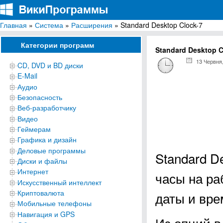
Главная
»
Система
»
Расширения
» Standard Desktop Clock-7
ВикиПрограммы
Энциклопедия бесплатных компьютерных программ для Windows
Категории программ
Standard Desktop C
13 Червня
CD, DVD и BD диски
E-Mail
Аудио
Безопасность
Веб-разработчику
Видео
Геймерам
Графика и дизайн
Деловые программы
Standard D
Диски и файлы
Интернет
часы на ра
Искусственный интеллект
Криптовалюта
даты и вре
Мобильные телефоны
Навигация и GPS
Из опций в