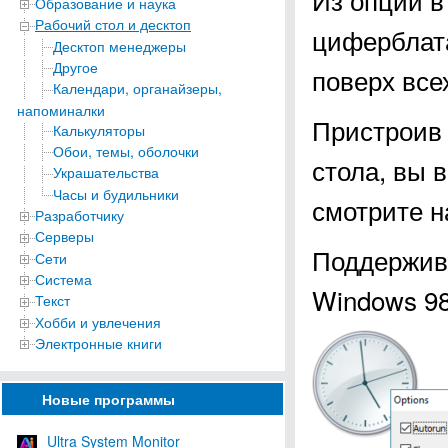
Образование и наука
Рабочий стол и десктоп
циферблата
Десктоп менеджеры
Другое
поверх все
Календари, органайзеры,
напоминалки
Пристроив 
Калькуляторы
Обои, темы, оболочки
стола, вы в
Украшательства
Часы и будильники
смотрите н
Разработчику
Серверы
Поддержива
Сети
Система
Windows 98, 
Текст
Хобби и увлечения
Электронные книги
Новые программы
Ultra System Monitor