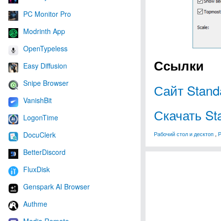
PC Monitor Pro
Modrinth App
OpenTypeless
Ссылки
Easy Diffusion
Snipe Browser
Сайт Stand
VanishBit
Скачать St
LogonTime
Рабочий стол и десктоп
,
DocuClerk
BetterDiscord
FluxDisk
Genspark AI Browser
Authme