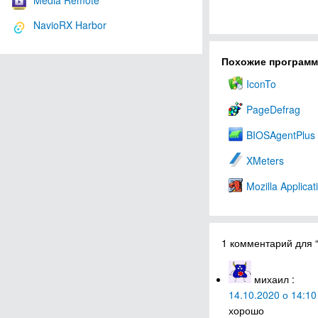
Media Remote
NavioRX Harbor
Похожие програм
IconTo
PageDefrag
BIOSAgentPlus
XMeters
Mozilla Applicat
1 комментарий для “
михаил
:
14.10.2020 о 14:10
хорошо