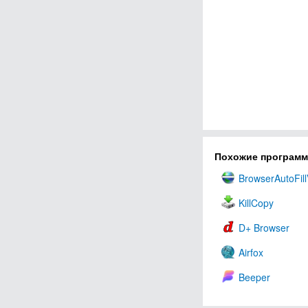
Похожие програм
BrowserAutoFil
KillCopy
D+ Browser
Airfox
Beeper