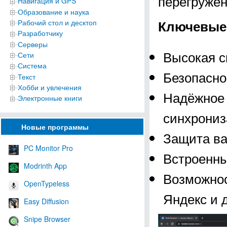
перегружен
Навигация и GPS
Образование и наука
Ключевые 
Рабочий стол и десктоп
Разработчику
Серверы
Высокая с
Сети
Система
Безопасно
Текст
Хобби и увлечения
Надёжное 
Электронные книги
синхрониз
Новые программы
Защита ва
PC Monitor Pro
Встроенны
Modrinth App
Возможнос
OpenTypeless
Яндекс и д
Easy Diffusion
Snipe Browser