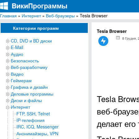
Главная
»
Интернет
»
Веб-браузеры
» Tesla Browser
ВикиПрограммы
Энциклопедия бесплатных компьютерных программ для Windows
Категории программ
Tesla Browser
8 Грудня, 
CD, DVD и BD диски
E-Mail
Аудио
Безопасность
Веб-разработчику
Видео
Геймерам
Графика и дизайн
Деловые программы
Tesla Brow
Диски и файлы
Интернет
веб-браузе
FTP, SSH, Telnet
IP-телефония
делает его
IRC, ICQ, Messenger
Анонимайзеры, VPN
Tesla Brow