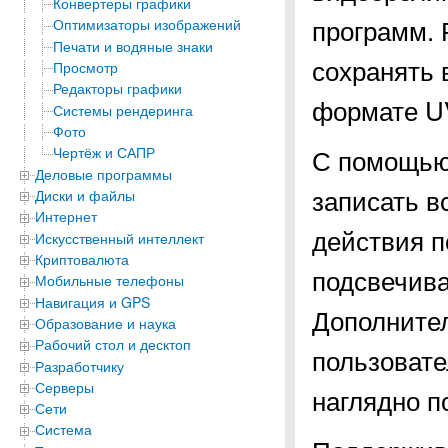
Конвертеры графики
программ. 
Оптимизаторы изображений
Печати и водяные знаки
сохранять 
Просмотр
Редакторы графики
формате UV
Системы рендеринга
Фото
С помощью
Чертёж и САПР
Деловые программы
записать в
Диски и файлы
Интернет
действия п
Искусственный интеллект
Криптовалюта
подсвечива
Мобильные телефоны
Навигация и GPS
Дополните
Образование и наука
Рабочий стол и десктоп
пользовате
Разработчику
Серверы
наглядно п
Сети
Система