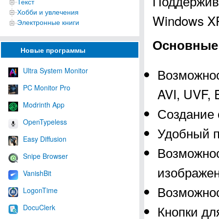
Поддержива
Текст
Хобби и увлечения
Windows XP, 
Электронные книги
Основные 
Новые программы
Возможнос
Ultra System Monitor
PC Monitor Pro
AVI, UVF, 
Modrinth App
Создание 
OpenTypeless
Удобный п
Easy Diffusion
Возможнос
Snipe Browser
изображен
VanishBit
Возможнос
LogonTime
Кнопки дл
DocuClerk