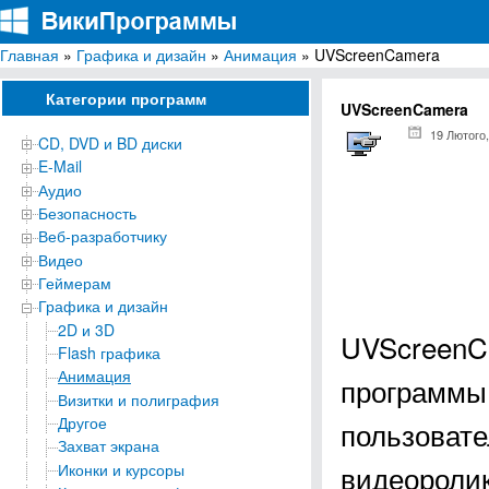
Главная
»
Графика и дизайн
»
Анимация
» UVScreenCamera
ВикиПрограммы
Энциклопедия бесплатных компьютерных программ для Windows
Категории программ
UVScreenCamera
19 Лютого,
CD, DVD и BD диски
E-Mail
Аудио
Безопасность
Веб-разработчику
Видео
Геймерам
Графика и дизайн
2D и 3D
UVScreenC
Flash графика
Анимация
программы 
Визитки и полиграфия
Другое
пользовате
Захват экрана
видеоролик
Иконки и курсоры