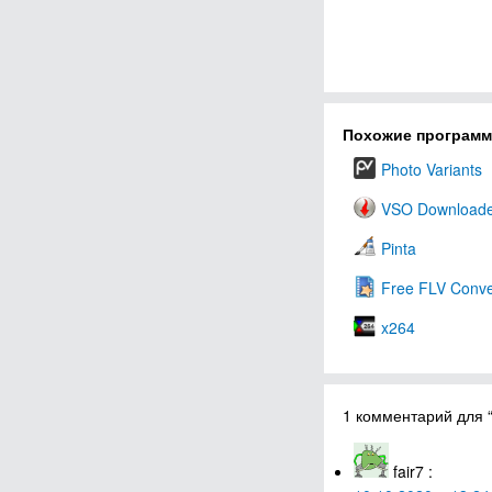
Похожие програм
Photo Variants
VSO Download
Pinta
Free FLV Conve
x264
1 комментарий для
fair7
: