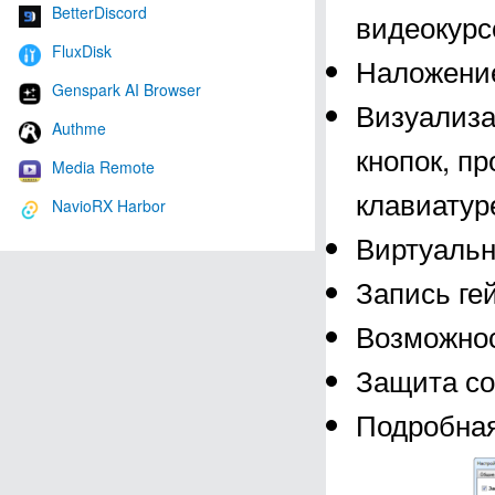
BetterDiscord
видеокурс
FluxDisk
Наложение
Genspark AI Browser
Визуализа
Authme
кнопок, п
Media Remote
клавиатур
NavioRX Harbor
Виртуальн
Запись ге
Возможнос
Защита со
Подробная