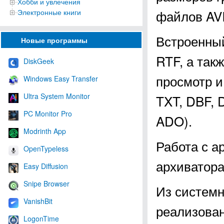
Хобби и увлечения
файлов AVI
Электронные книги
Встроенны
Новые программы
RTF, а так
DiskGeek
просмотр и
Windows Easy Transfer
Ultra System Monitor
TXT, DBF, 
PC Monitor Pro
ADO).
Modrinth App
Работа с а
OpenTypeless
архиватор
Easy Diffusion
Snipe Browser
Из систем
VanishBit
реализован
LogonTime