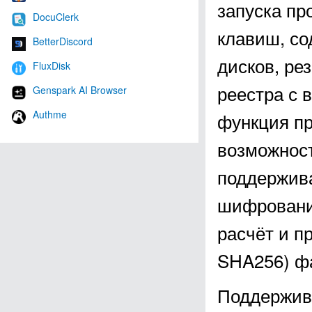
запуска пр
DocuClerk
клавиш, со
BetterDiscord
дисков, ре
FluxDisk
реестра с 
Genspark AI Browser
Authme
функция пр
возможност
поддержива
шифрование
расчёт и п
SHA256) фа
Поддержив