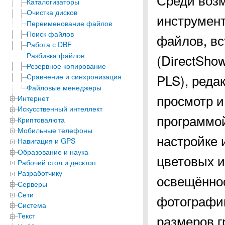
Каталогизаторы
Очистка дисков
инструмент
Переименование файлов
Поиск файлов
файлов, вс
Работа с DBF
Разбивка файлов
(DirectSho
Резервное копирование
PLS), реда
Сравнение и синхронизация
Файловые менеджеры
просмотр и
Интернет
Искусственный интеллект
программо
Криптовалюта
Мобильные телефоны
настройке 
Навигация и GPS
Образование и наука
цветовых и
Рабочий стол и десктоп
Разработчику
освещённо
Серверы
Сети
фотографи
Система
Текст
размеров г