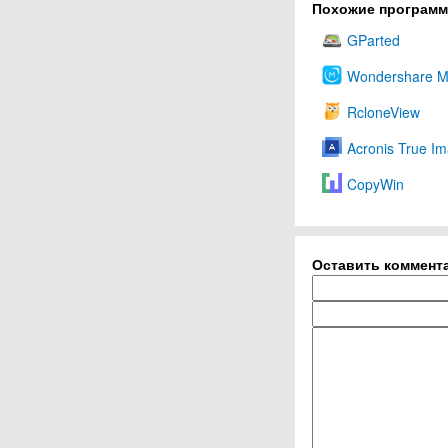
Похожие програм
GParted
Wondershare M
RcloneView
Acronis True I
CopyWin
Оставить коммент