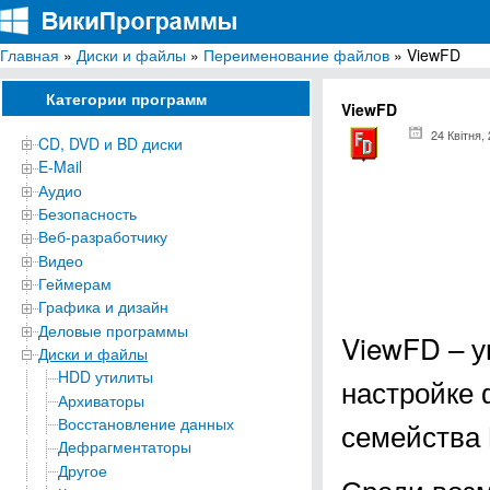
Главная
»
Диски и файлы
»
Переименование файлов
» ViewFD
ВикиПрограммы
Энциклопедия бесплатных компьютерных программ для Windows
Категории программ
ViewFD
24 Квітня,
CD, DVD и BD диски
E-Mail
Аудио
Безопасность
Веб-разработчику
Видео
Геймерам
Графика и дизайн
Деловые программы
ViewFD – у
Диски и файлы
HDD утилиты
настройке
Архиваторы
Восстановление данных
семейства 
Дефрагментаторы
Другое
Среди воз