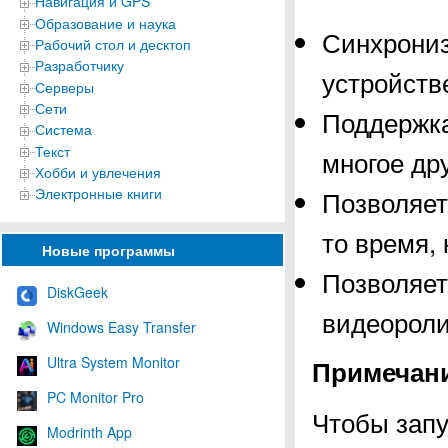
Навигация и GPS
Образование и наука
Синхрониз
Рабочий стол и десктоп
Разработчику
устройств
Серверы
Сети
Поддержка
Система
Текст
многое дру
Хобби и увлечения
Позволяет
Электронные книги
то время,
Новые программы
Позволяет
DiskGeek
видеороли
Windows Easy Transfer
Ultra System Monitor
Примечан
PC Monitor Pro
Чтобы запу
Modrinth App