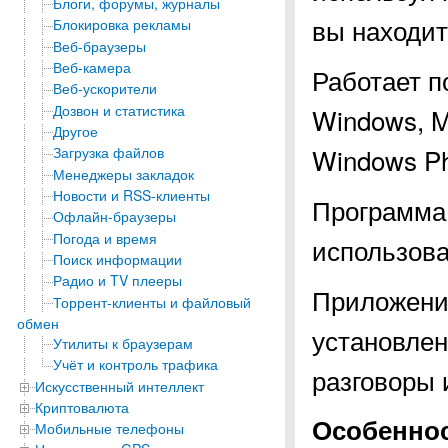
Блоги, форумы, журналы
вы находит
Блокировка рекламы
Веб-браузеры
Веб-камера
Работает п
Веб-ускорители
Дозвон и статистика
Windows, M
Другое
Windows Ph
Загрузка файлов
Менеджеры закладок
Новости и RSS-клиенты
Программа 
Офлайн-браузеры
Погода и время
использова
Поиск информации
Радио и TV плееры
Приложени
Торрент-клиенты и файловый
обмен
установлен
Утилиты к браузерам
Учёт и контроль трафика
разговоры 
Искусственный интеллект
Криптовалюта
Особенно
Мобильные телефоны