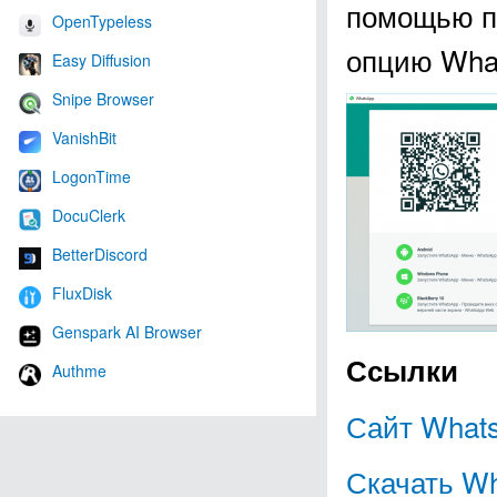
помощью п
OpenTypeless
опцию What
Easy Diffusion
Snipe Browser
VanishBit
LogonTime
DocuClerk
BetterDiscord
FluxDisk
Genspark AI Browser
Ссылки
Authme
Сайт What
Скачать Wh