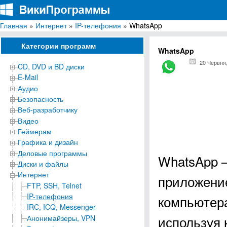
Главная
»
Интернет
»
IP-телефония
» WhatsApp
ВикиПрограммы
Энциклопедия бесплатных компьютерных программ для Windows
Категории программ
WhatsApp
20 Червня
CD, DVD и BD диски
E-Mail
Аудио
Безопасность
Веб-разработчику
Видео
Геймерам
Графика и дизайн
Деловые программы
WhatsApp –
Диски и файлы
Интернет
приложение
FTP, SSH, Telnet
IP-телефония
компьютера
IRC, ICQ, Messenger
используя 
Анонимайзеры, VPN