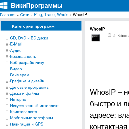
Главная
»
Сети
»
Ping, Trace, Whois
» WhosIP
ВикиПрограммы
Энциклопедия бесплатных компьютерных программ для Windows
Категории программ
WhosIP
21 Квітня,
CD, DVD и BD диски
E-Mail
Аудио
Безопасность
Веб-разработчику
Видео
Геймерам
Графика и дизайн
Деловые программы
WhosIP – н
Диски и файлы
Интернет
быстро и л
Искусственный интеллект
Криптовалюта
адресе: вл
Мобильные телефоны
контактная
Навигация и GPS