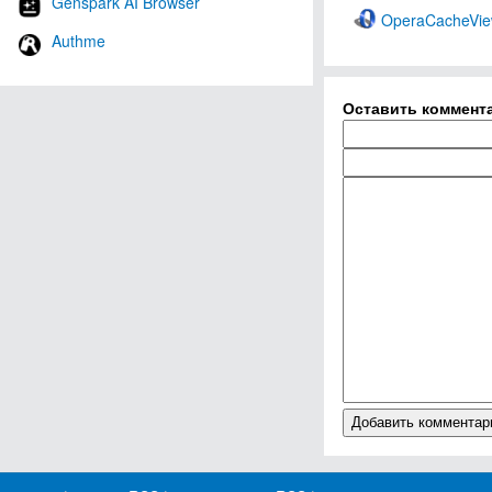
Genspark AI Browser
OperaCacheVi
Authme
Оставить коммент