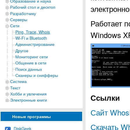
Образование и наука
электронно
Рабочий стол и десктоп
Разработчику
Серверы
Работает п
Сети
Ping, Trace, Whois
Windows XP, 
Wi-Fi и Bluetooth
Администрирование
Другое
Мониторинг сети
Общение в сети
Поиск данных
Сканеры и снифферы
Система
Текст
Хобби и увлечения
Ссылки
Электронные книги
Сайт Whos
Новые программы
Скачать W
DiskGeek