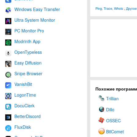
Ping, Trace, Whois
,
Другое
Windows Easy Transfer
Ultra System Monitor
PC Monitor Pro
Modrinth App
OpenTypeless
Easy Diffusion
Snipe Browser
VanishBit
Похожие програм
LogonTime
Trillian
DocuClerk
Dillo
BetterDiscord
OSSEC
FluxDisk
BitComet