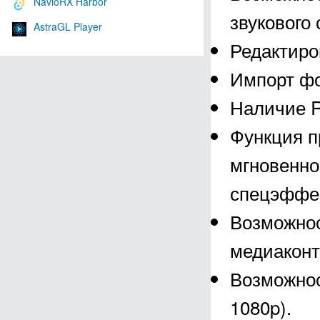
NavioRX Harbor
звукового 
AstraGL Player
Редактиро
Импорт фо
Наличие R
Функция п
мгновенно
спецэффек
Возможнос
медиаконт
Возможнос
1080p).