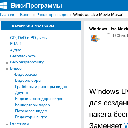
Главная
»
Видео
»
Редакторы видео
» Windows Live Movie Maker
ВикиПрограммы
Энциклопедия бесплатных компьютерных программ для Windows
Категории программ
Windows Live Movi
29 Січня, 
CD, DVD и BD диски
E-Mail
Аудио
Безопасность
Веб-разработчику
Видео
Видеозахват
Видеоплееры
Грабберы и рипперы видео
Windows Li
Другое
Кодеки и декодеры видео
для создан
Конвертеры видео
Потоковое видео
пакета бес
Редакторы видео
Заменяет
W
Геймерам