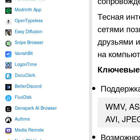
сопровожде
Modrinth App
Тесная инт
OpenTypeless
сетями поз
Easy Diffusion
друзьями и
Snipe Browser
на компью
VanishBit
LogonTime
Ключевые 
DocuClerk
Поддержка
BetterDiscord
FluxDisk
WMV, ASF
Genspark AI Browser
AVI, JPE
Authme
Media Remote
Возможнос