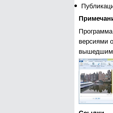
Публикаци
Примечан
Программа 
версиями о
вышедшими 
Ссылки