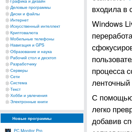
Графика и дизайн
входила в с
Деловые программы
Диски и файлы
Интернет
Windows Li
Искусственный интеллект
Криптовалюта
переработ
Мобильные телефоны
сфокусиров
Навигация и GPS
Образование и наука
пользовате
Рабочий стол и десктоп
Разработчику
процесса с
Серверы
Сети
ленточный
Система
Текст
С помощью
Хобби и увлечения
Электронные книги
легко прев
Новые программы
добавив сп
PC Monitor Pro