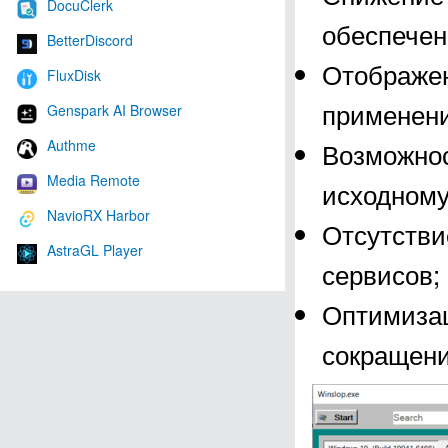
DocuClerk
обеспечен
BetterDiscord
Отображен
FluxDisk
применен
Genspark AI Browser
Authme
Возможнос
Media Remote
исходному
NavioRX Harbor
Отсутстви
AstraGL Player
сервисов;
Оптимизац
сокращени