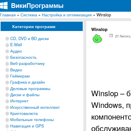
Главная
»
Система
»
Настройка и оптимизация
» Winslop
ВикиПрограммы
Энциклопедия бесплатных компьютерных программ для Windows
Категории программ
Winslop
27 Лютого,
CD, DVD и BD диски
E-Mail
Аудио
Безопасность
Веб-разработчику
Видео
Геймерам
Графика и дизайн
Деловые программы
Winslop – 
Диски и файлы
Интернет
Windows, п
Искусственный интеллект
Криптовалюта
компоненто
Мобильные телефоны
обслужива
Навигация и GPS