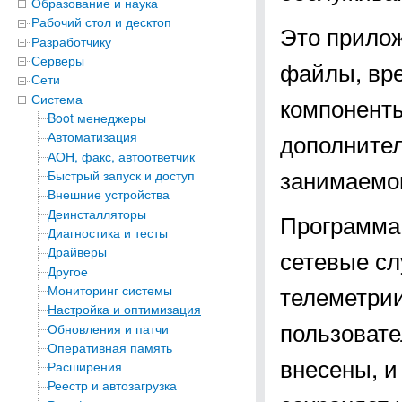
Образование и наука
Рабочий стол и десктоп
Это прилож
Разработчику
Серверы
файлы, вр
Сети
Система
компоненты
Boot менеджеры
дополнител
Автоматизация
АОН, факс, автоответчик
занимаемог
Быстрый запуск и доступ
Внешние устройства
Деинсталляторы
Программа 
Диагностика и тесты
Драйверы
сетевые сл
Другое
телеметрии
Мониторинг системы
Настройка и оптимизация
пользовате
Обновления и патчи
Оперативная память
внесены, и
Расширения
Реестр и автозагрузка