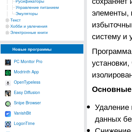
сохраняет 
Русификаторы
Управление питанием
элементы, 
Эмуляторы
Текст
избыточным
Хобби и увлечения
Электронные книги
систему и 
Программа 
Новые программы
установки,
PC Monitor Pro
Modrinth App
изолирован
OpenTypeless
Основные 
Easy Diffusion
Snipe Browser
Удаление 
VanishBit
данных бе
LogonTime
Снижение 