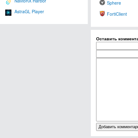
NavioRX Harbor
Sphere
AstraGL Player
FortiClient
Оставить коммент