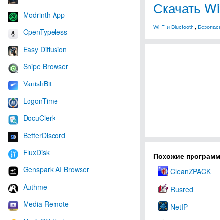
Скачать Wi
Modrinth App
Wi-Fi и Bluetooth
,
Безопас
OpenTypeless
Easy Diffusion
Snipe Browser
VanishBit
LogonTime
DocuClerk
BetterDiscord
FluxDisk
Похожие програм
Genspark AI Browser
CleanZPACK
Authme
Rusred
Media Remote
NetIP