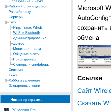
Образование и наука
Microsoft 
Рабочий стол и десктоп
Разработчику
AutoConfig
Серверы
Сети
сохранить
Ping, Trace, Whois
Wi-Fi и Bluetooth
обмена.
Администрирование
Другое
Мониторинг сети
Общение в сети
Поиск данных
Сканеры и снифферы
Система
Текст
Ссылки
Хобби и увлечения
Электронные книги
Сайт Wirel
Новые программы
Скачать Wi
PC Monitor Pro