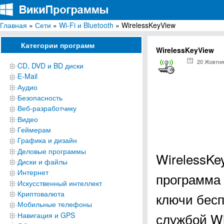
Главная
»
Сети
»
Wi-Fi и Bluetooth
» WirelessKeyView
ВикиПрограммы
Энциклопедия бесплатных компьютерных программ для Windows
Категории программ
WirelessKeyView
20 Жовтня
CD, DVD и BD диски
E-Mail
Аудио
Безопасность
Веб-разработчику
Видео
Геймерам
Графика и дизайн
Деловые программы
WirelessKe
Диски и файлы
Интернет
программа 
Искусственный интеллект
Криптовалюта
ключи бес
Мобильные телефоны
службой Wi
Навигация и GPS