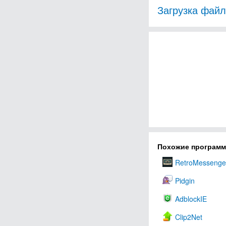
Загрузка фай
Похожие програм
RetroMessenge
Pidgin
AdblockIE
Clip2Net