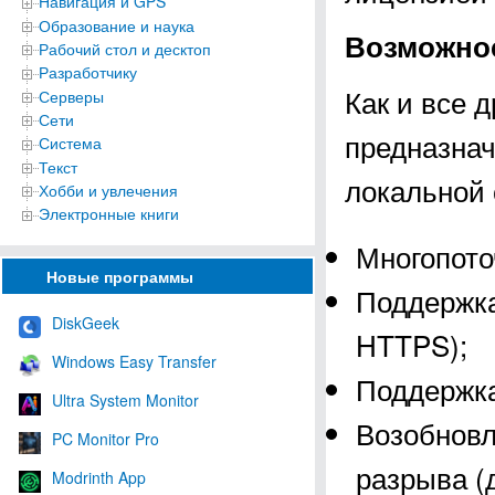
Навигация и GPS
Образование и наука
Возможнос
Рабочий стол и десктоп
Разработчику
Как и все 
Серверы
Сети
предназнач
Система
Текст
локальной 
Хобби и увлечения
Электронные книги
Многопото
Новые программы
Поддержка
DiskGeek
HTTPS);
Windows Easy Transfer
Поддержка
Ultra System Monitor
Возобновл
PC Monitor Pro
разрыва (
Modrinth App