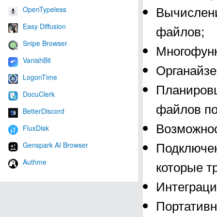
Вычислен
OpenTypeless
Easy Diffusion
файлов;
Snipe Browser
Многофунк
VanishBit
Органайзе
LogonTime
Планировщ
DocuClerk
файлов по
BetterDiscord
Возможнос
FluxDisk
Подключен
Genspark AI Browser
Authme
которые т
Интеграци
Портативн