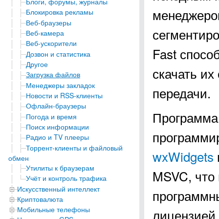
Блоги, форумы, журналы
менеджером
Блокировка рекламы
Веб-браузеры
сегментиро
Веб-камера
Веб-ускорители
Fast спосо
Дозвон и статистика
Другое
скачать их
Загрузка файлов
Менеджеры закладок
передачи.
Новости и RSS-клиенты
Офлайн-браузеры
Программа 
Погода и время
Поиск информации
программи
Радио и TV плееры
Торрент-клиенты и файловый
wxWidgets
обмен
Утилиты к браузерам
MSVC, что 
Учёт и контроль трафика
Искусственный интеллект
программны
Криптовалюта
Мобильные телефоны
лицензией 