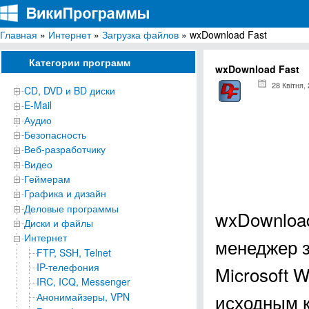
Главная
»
Интернет
»
Загрузка файлов
» wxDownload Fast
ВикиПрограммы
Энциклопедия бесплатных компьютерных программ для Windows
Категории программ
wxDownload Fast
28 Квітня,
CD, DVD и BD диски
E-Mail
Аудио
Безопасность
Веб-разработчику
Видео
Геймерам
Графика и дизайн
Деловые программы
wxDownload
Диски и файлы
Интернет
менеджер з
FTP, SSH, Telnet
IP-телефония
Microsoft 
IRC, ICQ, Messenger
исходным к
Анонимайзеры, VPN