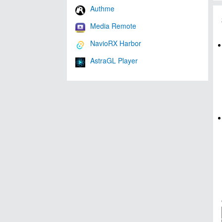
Authme
Media Remote
NavioRX Harbor
AstraGL Player