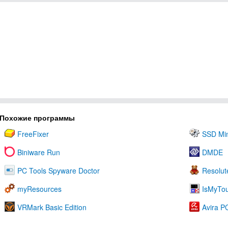
Похожие программы
FreeFixer
SSD Min
Biniware Run
DMDE
PC Tools Spyware Doctor
Resolut
myResources
IsMyTo
VRMark Basic Edition
Avira P