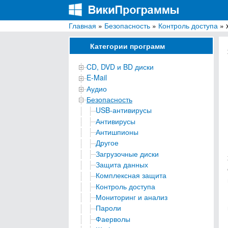
Главная
»
Безопасность
»
Контроль доступа
» 
ВикиПрограммы
Энциклопедия бесплатных компьютерных про
Категории программ
CD, DVD и BD диски
E-Mail
Аудио
Безопасность
USB-антивирусы
Антивирусы
Антишпионы
Другое
Загрузочные диски
Защита данных
Комплексная защита
Контроль доступа
Мониторинг и анализ
Пароли
Фаерволы