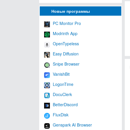
Новые программы
PC Monitor Pro
Modrinth App
OpenTypeless
Easy Diffusion
Snipe Browser
VanishBit
LogonTime
DocuClerk
BetterDiscord
FluxDisk
Genspark AI Browser