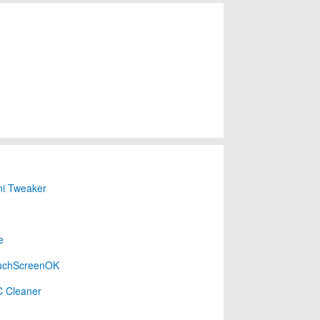
i Tweaker
e
uchScreenOK
C Cleaner