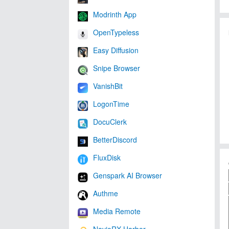
Modrinth App
OpenTypeless
Easy Diffusion
Snipe Browser
VanishBit
LogonTime
DocuClerk
BetterDiscord
FluxDisk
Genspark AI Browser
Authme
Media Remote