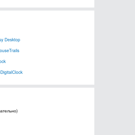
sy Desktop
useTrails
ock
DigitalClock
зательно)