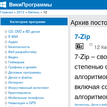
Главная
»
2013
»
Квітень
» 12
ВикиПрограммы
Энциклопедия бесплатных компьютерных программ для Windows
Архив посто
Категории программ
CD, DVD и BD диски
7-Zip
E-Mail
Аудио
12 Кв
Безопасность
Веб-разработчику
7-Zip – с
Видео
Геймерам
степенью 
Графика и дизайн
Деловые программы
алгоритмо
Диски и файлы
Интернет
включая с
Искусственный интеллект
Криптовалюта
алгоритм
Мобильные телефоны
Навигация и GPS
,
Архиваторы
Диски и фай