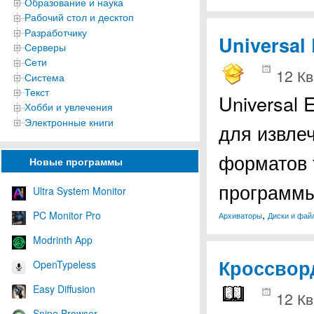
Образование и наука
Рабочий стол и десктоп
Разработчику
Universal 
Серверы
Сети
12 Кв
Система
Текст
Universal 
Хобби и увлечения
Электронные книги
для извле
форматов 
Новые программы
программы 
Ultra System Monitor
,
PC Monitor Pro
Архиваторы
Диски и фай
Modrinth App
Кроссвор
OpenTypeless
Easy Diffusion
12 Кв
Snipe Browser