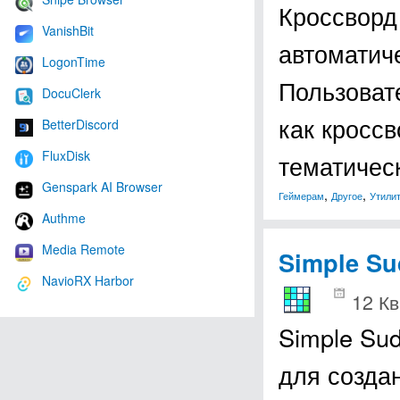
Кроссворд
VanishBit
автоматич
LogonTime
Пользоват
DocuClerk
как кроссв
BetterDiscord
FluxDisk
тематичес
Genspark AI Browser
,
,
Геймерам
Другое
Утили
Authme
Media Remote
Simple S
NavioRX Harbor
12 Кв
Simple Su
для созда