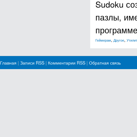
Sudoku со
пазлы, им
программе
,
,
Геймерам
Другое
Утили
Главная
|
Записи RSS
|
Комментарии RSS
|
Обратная связь