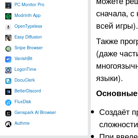
можете реш
PC Monitor Pro
сначала, с
Modrinth App
всей игры).
OpenTypeless
Easy Diffusion
Также прог
Snipe Browser
(даже част
VanishBit
многоязычн
LogonTime
языки).
DocuClerk
Основные 
BetterDiscord
FluxDisk
Создаёт п
Genspark AI Browser
сложности
Authme
При введе