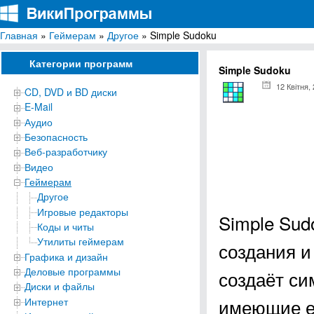
Главная
»
Геймерам
»
Другое
» Simple Sudoku
ВикиПрограммы
Энциклопедия бесплатных компьютерных программ для Windows
Категории программ
Simple Sudoku
12 Квітня,
CD, DVD и BD диски
E-Mail
Аудио
Безопасность
Веб-разработчику
Видео
Геймерам
Другое
Игровые редакторы
Simple Sud
Коды и читы
Утилиты геймерам
создания и
Графика и дизайн
Деловые программы
создаёт с
Диски и файлы
имеющие е
Интернет