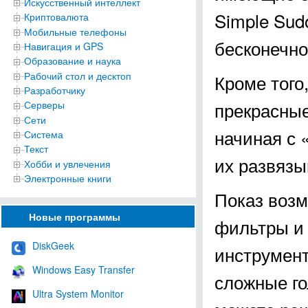
Искусственный интеллект
Simple Sud
Криптовалюта
Мобильные телефоны
бесконечно
Навигация и GPS
Образование и наука
Рабочий стол и десктоп
Кроме того
Разработчику
прекрасные
Серверы
Сети
начиная с 
Система
Текст
их развязы
Хобби и увлечения
Электронные книги
Показ возм
Новые программы
фильтры и 
DiskGeek
инструмен
Windows Easy Transfer
сложные го
Ultra System Monitor