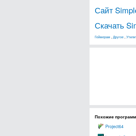
Сайт Simpl
Скачать Si
Геймерам
,
Другое
,
Утили
Похожие програм
Project64