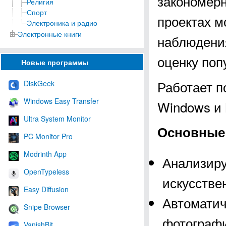
закономерн
Религия
Спорт
проектах м
Электроника и радио
Электронные книги
наблюдения
оценку поп
Новые программы
Работает п
DiskGeek
Windows Easy Transfer
Windows и 
Ultra System Monitor
Основные
PC Monitor Pro
Modrinth App
Анализиру
OpenTypeless
искусстве
Easy Diffusion
Автоматич
Snipe Browser
фотографи
VanishBit