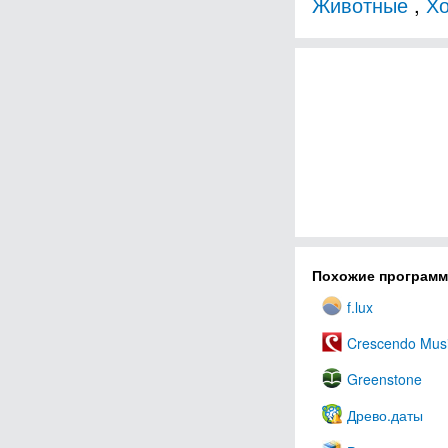
Животные
,
Хо
Похожие програм
f.lux
Crescendo Music
Greenstone
Древо.даты