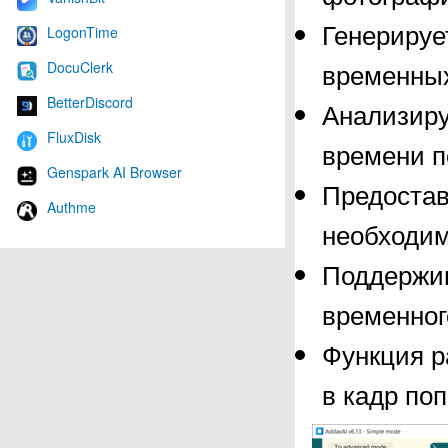
Генерируе
LogonTime
временных
DocuClerk
BetterDiscord
Анализиру
FluxDisk
времени п
Genspark AI Browser
Предостав
Authme
необходим
Поддержив
временног
Функция р
в кадр по