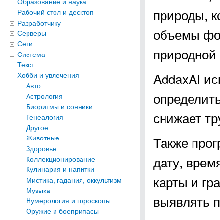
Образование и наука
природы, 
Рабочий стол и десктоп
Разработчику
объемы фо
Серверы
Сети
природной 
Система
Текст
AddaxAI ис
Хобби и увлечения
Авто
определить
Астрология
Биоритмы и сонники
снижает тр
Генеалогия
Другое
Животные
Также про
Здоровье
дату, врем
Коллекционирование
Кулинария и напитки
карты и гр
Мистика, гадания, оккультизм
Музыка
выявлять 
Нумерология и гороскопы
Оружие и боеприпасы