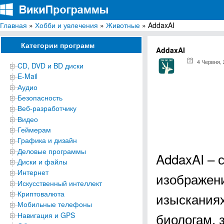
Главная
»
Хобби и увлечения
»
Животные
» AddaxAI
ВикиПрограммы
Энциклопедия бесплатных компьютерных программ для Windows
Категории программ
AddaxAI
4 Червня,
CD, DVD и BD диски
E-Mail
Аудио
Безопасность
Веб-разработчику
Видео
Геймерам
Графика и дизайн
Деловые программы
AddaxAI – 
Диски и файлы
Интернет
изображени
Искусственный интеллект
Криптовалюта
изыскания
Мобильные телефоны
биологам, 
Навигация и GPS