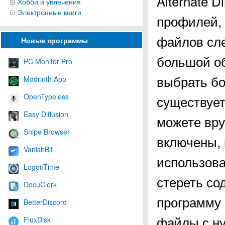
Alternate D
Хобби и увлечения
Электронные книги
профилей, 
файлов сле
Новые программы
большой об
PC Monitor Pro
выбрать бо
Modrinth App
OpenTypeless
существует
Easy Diffusion
можете вру
Snipe Browser
включены, 
VanishBit
использова
LogonTime
стереть со
DocuClerk
программу 
BetterDiscord
файлы с н
FluxDisk