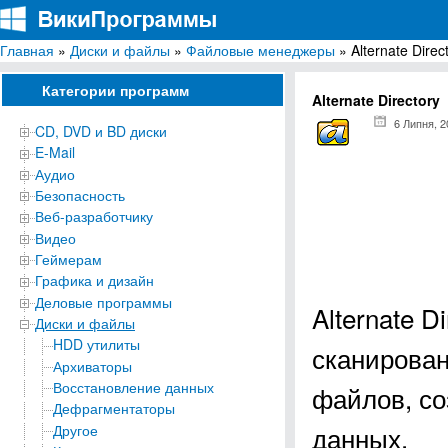
Главная
»
Диски и файлы
»
Файловые менеджеры
» Alternate Direc
ВикиПрограммы
Энциклопедия бесплатных компьютерных программ для Windows
Категории программ
Alternate Directory
6 Липня, 2
CD, DVD и BD диски
E-Mail
Аудио
Безопасность
Веб-разработчику
Видео
Геймерам
Графика и дизайн
Деловые программы
Alternate 
Диски и файлы
HDD утилиты
сканирован
Архиваторы
Восстановление данных
файлов, со
Дефрагментаторы
данных.
Другое