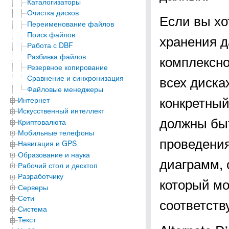
Каталогизаторы
Очистка дисков
Если вы хо
Переименование файлов
Поиск файлов
хранения д
Работа с DBF
Разбивка файлов
комплексно
Резервное копирование
всех диска
Сравнение и синхронизация
Файловые менеджеры
конкретный
Интернет
Искусственный интеллект
должны бы
Криптовалюта
Мобильные телефоны
проведения
Навигация и GPS
Образование и наука
диаграмм, 
Рабочий стол и десктоп
Разработчику
который мо
Серверы
Сети
соответств
Система
Текст