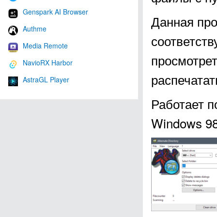
Genspark AI Browser
Данная про
Authme
соответств
Media Remote
просмотрет
NavioRX Harbor
распечатат
AstraGL Player
Работает п
Windows 98, 