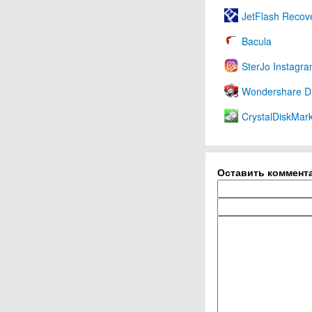
JetFlash Recov
Bacula
SterJo Instagr
Wondershare D
CrystalDiskMar
Оставить коммент