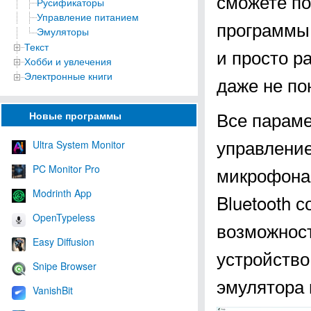
сможете по
Русификаторы
Управление питанием
программы 
Эмуляторы
Текст
и просто р
Хобби и увлечения
Электронные книги
даже не по
Все параме
Новые программы
управление
Ultra System Monitor
PC Monitor Pro
микрофона,
Modrinth App
Bluetooth с
OpenTypeless
возможност
Easy Diffusion
устройство
Snipe Browser
эмулятора 
VanishBit