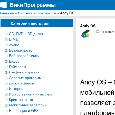
Главная
»
Система
»
Эмуляторы
» Andy OS
ВикиПрограммы
Энциклопедия бесплатных компьютерных программ для Windows
Категории программ
Andy OS
11 Лютого,
CD, DVD и BD диски
E-Mail
Аудио
Безопасность
Веб-разработчику
Видео
Геймерам
Графика и дизайн
Деловые программы
Andy OS – 
Диски и файлы
Интернет
мобильной 
Искусственный интеллект
Криптовалюта
позволяет 
Мобильные телефоны
платформы
Навигация и GPS