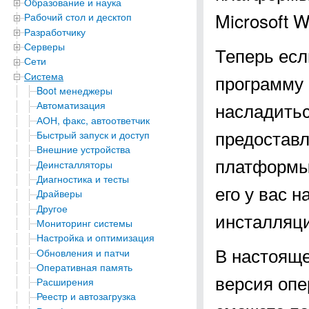
Образование и наука
Microsoft 
Рабочий стол и десктоп
Разработчику
Серверы
Теперь есл
Сети
Система
программу 
Boot менеджеры
насладитьс
Автоматизация
АОН, факс, автоответчик
предоставл
Быстрый запуск и доступ
Внешние устройства
платформы
Деинсталляторы
Диагностика и тесты
его у вас 
Драйверы
Другое
инсталляци
Мониторинг системы
Настройка и оптимизация
В настояще
Обновления и патчи
Оперативная память
версия опер
Расширения
Реестр и автозагрузка