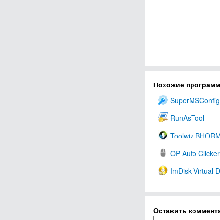
Похожие програм
SuperMSConfig
RunAsTool
Toolwiz BHOR
OP Auto Clicker
ImDisk Virtual D
Оставить коммент