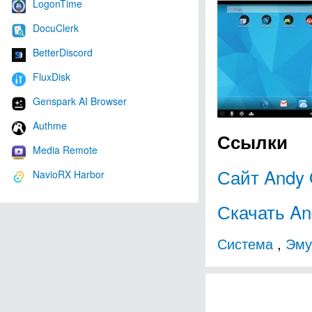
LogonTime
DocuClerk
BetterDiscord
FluxDisk
Genspark AI Browser
Authme
Ссылки
Media Remote
Сайт Andy
NavioRX Harbor
Скачать A
Система
,
Эму