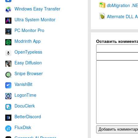
dbMigration .N
Windows Easy Transfer
Alternate DLL A
Ultra System Monitor
PC Monitor Pro
Оставить коммент
Modrinth App
OpenTypeless
Easy Diffusion
Snipe Browser
VanishBit
LogonTime
DocuClerk
BetterDiscord
FluxDisk