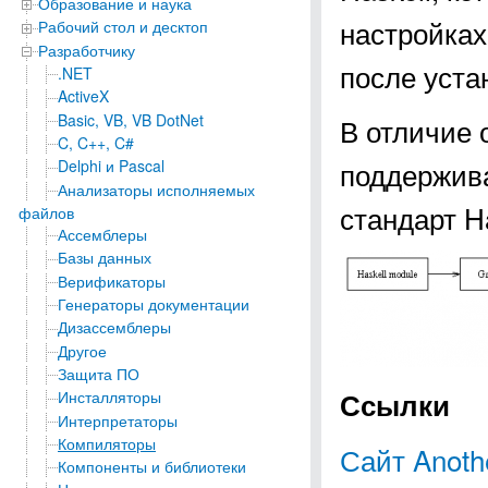
Образование и наука
настройках
Рабочий стол и десктоп
Разработчику
после уста
.NET
ActiveX
Basic, VB, VB DotNet
В отличие 
C, C++, C#
поддержива
Delphi и Pascal
Анализаторы исполняемых
стандарт H
файлов
Ассемблеры
Базы данных
Верификаторы
Генераторы документации
Дизассемблеры
Другое
Защита ПО
Ссылки
Инсталляторы
Интерпретаторы
Компиляторы
Сайт Anothe
Компоненты и библиотеки