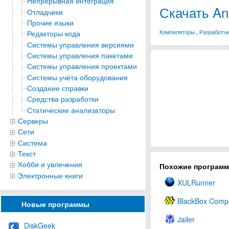
Непрерывная интеграция
Скачать Ano
Отладчики
Прочие языки
Компиляторы
,
Разработч
Редакторы кода
Системы управления версиями
Системы управления пакетами
Системы управления проектами
Системы учёта оборудования
Создание справки
Средства разработки
Статические анализаторы
Серверы
Сети
Система
Текст
Хобби и увлечения
Похожие програм
Электронные книги
XULRunner
BlackBox Compo
Новые программы
Jailer
DiskGeek