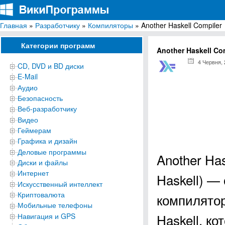
Главная
»
Разработчику
»
Компиляторы
» Another Haskell Compiler
ВикиПрограммы
Энциклопедия бесплатных компьютерных программ для Windows
Категории программ
Another Haskell Co
4 Червня,
CD, DVD и BD диски
E-Mail
Аудио
Безопасность
Веб-разработчику
Видео
Геймерам
Графика и дизайн
Деловые программы
Another Has
Диски и файлы
Интернет
Haskell) —
Искусственный интеллект
Криптовалюта
компилято
Мобильные телефоны
Haskell, к
Навигация и GPS