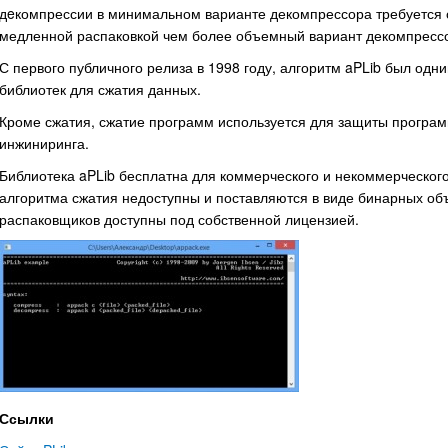
дeкомпрессии в минимальном варианте декомпрессора требуется о
медленной распаковкой чем более объемный вариант декомпрессо
С первого публичного релиза в 1998 году, алгоритм aPLib был одн
библиотек для сжатия данных.
Кроме сжатия, сжатие программ используется для защиты програ
инжиниринга.
Библиотека aPLib бесплатна для коммерческого и некоммерческог
алгоритма сжатия недоступны и поставляются в виде бинарных об
распаковщиков доступны под собственной лицензией.
Ссылки