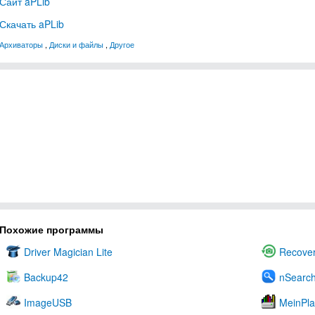
Сайт aPLib
Скачать aPLib
Архиваторы
,
Диски и файлы
,
Другое
Похожие программы
Driver Magician Lite
Recover
Backup42
nSearch
ImageUSB
MeinPla