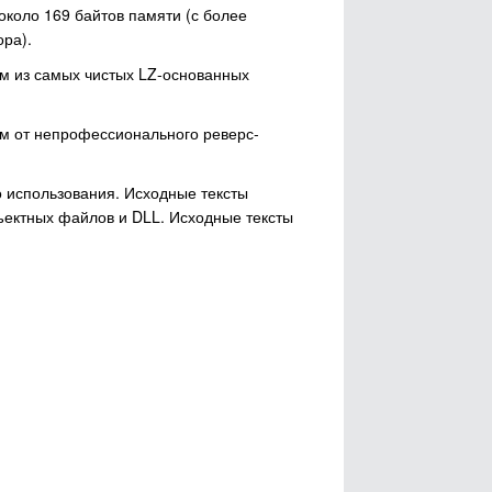
коло 169 байтов памяти (с более
ра).
им из самых чистых LZ-основанных
мм от непрофессионального реверс-
о использования. Исходные тексты
ъектных файлов и DLL. Исходные тексты