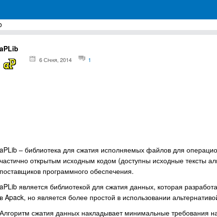
b
грамм для Windows
aPLib
6 Січня, 2014
1
aPLib – библиотека для сжатия исполняемых файлов для операцио
частично открытым исходным кодом (доступны исходные тексты алг
поставщиков программного обеспечения.
aPLib является библиотекой для сжатия данных, которая разработ
в Apack, но является более простой в использовании альтернатив
Алгоритм сжатия данных накладывает минимальные требования на