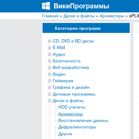
Главная
»
Диски и файлы
»
Архиваторы
» aPLi
ВикиПрограммы
Энциклопедия бесплатных компьютерных про
Категории программ
CD, DVD и BD диски
E-Mail
Аудио
Безопасность
Веб-разработчику
Видео
Геймерам
Графика и дизайн
Деловые программы
Диски и файлы
HDD утилиты
Архиваторы
Восстановление данных
Дефрагментаторы
Другое