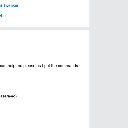
i Tweaker
Abel
you can help me please as I put the commands.
зательно)