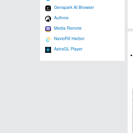
Genspark AI Browser
Authme
Media Remote
NavioRX Harbor
AstraGL Player