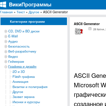
Главная
»
Текст
»
Другое
» ASCII Generator
ВикиПрограммы
Энциклопедия бесплатных компьютерных программ для Windows
Категории программ
ASCII Generator
28 Квітня,
CD, DVD и BD диски
E-Mail
Аудио
Безопасность
Веб-разработчику
Видео
Геймерам
Графика и дизайн
2D и 3D
ASCII Gene
Flash графика
Анимация
Microsoft 
Визитки и полиграфия
Другое
графически
Захват экрана
созданное 
Иконки и курсоры