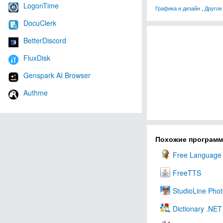
LogonTime
Графика и дизайн
,
Другое
DocuClerk
BetterDiscord
FluxDisk
Genspark AI Browser
Authme
Похожие програм
Free Language 
FreeTTS
StudioLine Phot
Dictionary .NET