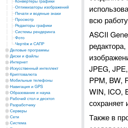
Конвертеры графики
использова
Оптимизаторы изображений
Печати и водяные знаки
всю работу
Просмотр
Редакторы графики
Системы рендеринга
ASCII Gene
Фото
редактора,
Чертёж и САПР
Деловые программы
изображени
Диски и файлы
Интернет
JPEG, JPE,
Искусственный интеллект
Криптовалюта
PPM, BW, R
Мобильные телефоны
Навигация и GPS
WIN, ICO, 
Образование и наука
Рабочий стол и десктоп
сохраняет 
Разработчику
Серверы
Также в пр
Сети
Система