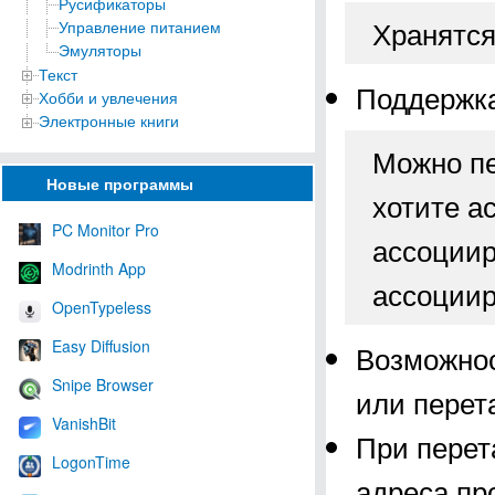
Русификаторы
Хранятся
Управление питанием
Эмуляторы
Текст
Поддержка
Хобби и увлечения
Электронные книги
Можно пе
Новые программы
хотите а
PC Monitor Pro
ассоциир
Modrinth App
ассоции
OpenTypeless
Easy Diffusion
Возможнос
Snipe Browser
или перет
VanishBit
При перет
LogonTime
адреса пр