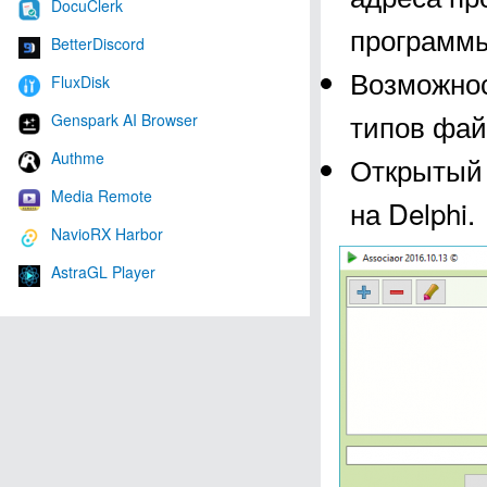
DocuClerk
программы
BetterDiscord
Возможнос
FluxDisk
типов фай
Genspark AI Browser
Authme
Открытый 
Media Remote
на Delphi.
NavioRX Harbor
AstraGL Player