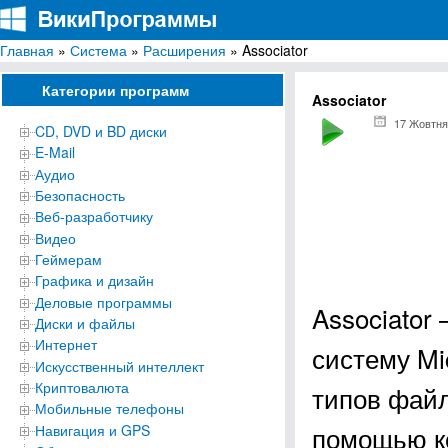
Главная
»
Система
»
Расширения
» Associator
ВикиПрограммы
Энциклопедия бесплатных компьютерных программ для Windows
Категории программ
Associator
17 Жовтня
CD, DVD и BD диски
E-Mail
Аудио
Безопасность
Веб-разработчику
Видео
Геймерам
Графика и дизайн
Деловые программы
Associator
Диски и файлы
Интернет
систему Mi
Искусственный интеллект
Криптовалюта
типов файл
Мобильные телефоны
помощью ко
Навигация и GPS