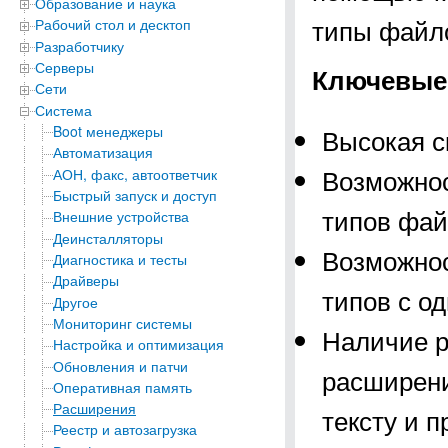
Образование и наука
типы файло
Рабочий стол и десктоп
Разработчику
Серверы
Ключевые 
Сети
Система
Boot менеджеры
Высокая с
Автоматизация
Возможнос
АОН, факс, автоответчик
Быстрый запуск и доступ
типов фай
Внешние устройства
Деинсталляторы
Возможнос
Диагностика и тесты
Драйверы
типов с о
Другое
Мониторинг системы
Наличие р
Настройка и оптимизация
Обновления и патчи
расширени
Оперативная память
Расширения
тексту и пр
Реестр и автозагрузка