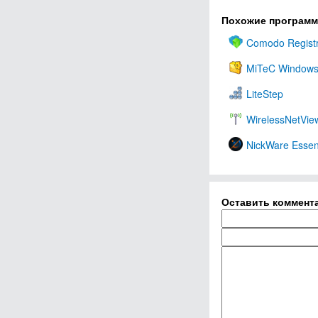
Похожие програм
Comodo Registr
MiTeC Windows 
LiteStep
WirelessNetVie
NickWare Essen
Оставить коммент