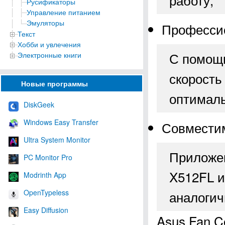
Русификаторы
Управление питанием
Эмуляторы
Профессио
Текст
Хобби и увлечения
С помощь
Электронные книги
скорость
Новые программы
оптималь
DiskGeek
Windows Easy Transfer
Совмести
Ultra System Monitor
Приложен
PC Monitor Pro
X512FL и
Modrinth App
OpenTypeless
аналоги
Easy Diffusion
Asus Fan C