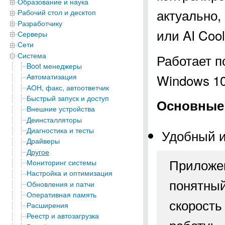
Образование и наука
актуально,
Рабочий стол и десктоп
Разработчику
или AI Coo
Серверы
Сети
Система
Работает п
Boot менеджеры
Windows 10
Автоматизация
АОН, факс, автоответчик
Быстрый запуск и доступ
Основные 
Внешние устройства
Деинсталляторы
Диагностика и тесты
Удобный 
Драйверы
Другое
Приложен
Мониторинг системы
Настройка и оптимизация
понятный
Обновления и патчи
Оперативная память
скорость
Расширения
Реестр и автозагрузка
работу;