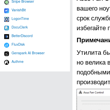
Snipe Browser
вашего ноу
VanishBit
срок служб
LogonTime
избегайте 
DocuClerk
BetterDiscord
Примечан
FluxDisk
Утилита бы
Genspark AI Browser
но велика 
Authme
подобными
производит