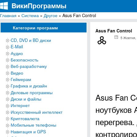
Главная
»
Система
»
Другое
» Asus Fan Control
ВикиПрограммы
Энциклопедия бесплатных компьютерных программ для Windows
Категории программ
Asus Fan Control
5 Жовтня,
CD, DVD и BD диски
E-Mail
Аудио
Безопасность
Веб-разработчику
Видео
Геймерам
Графика и дизайн
Деловые программы
Asus Fan C
Диски и файлы
Интернет
ноутбуков 
Искусственный интеллект
Криптовалюта
перегрева.
Мобильные телефоны
контролиро
Навигация и GPS