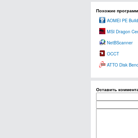
Похожие програм
AOMEI PE Build
MSI Dragon Ce
NetBScanner
OCCT
ATTO Disk Ben
Оставить коммент