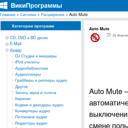
Главная
»
Система
»
Расширения
» Auto Mute
ВикиПрограммы
Энциклопедия бесплатных компьютерных программ для Windows
Категории программ
Auto Mute
24 Жовтня
CD, DVD и BD диски
E-Mail
Аудио
DJ Студии и микшеры
iPod утилиты
Аудиобиблиотеки
Аудиоплееры
Грабберы и рипперы аудио
Другое
Auto Mute 
Запись звука и голоса
Караоке
автоматиче
Кодеки и декодеры аудио
Конвертеры аудио
выключени
Потоковое аудио
смене поль
Редакторы аудио