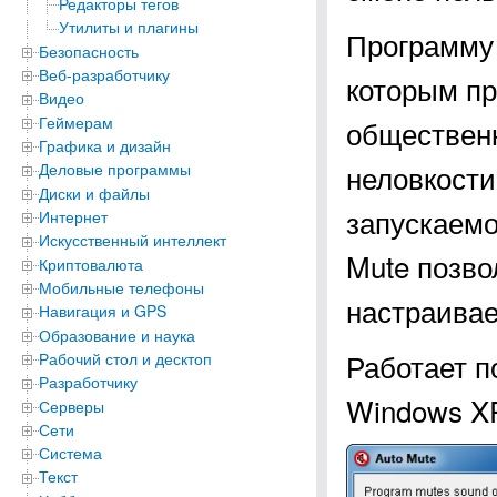
Редакторы тегов
Утилиты и плагины
Программу 
Безопасность
Веб-разработчику
которым пр
Видео
Геймерам
общественн
Графика и дизайн
неловкости
Деловые программы
Диски и файлы
запускаемо
Интернет
Искусственный интеллект
Mute позво
Криптовалюта
Мобильные телефоны
настраивае
Навигация и GPS
Образование и наука
Работает п
Рабочий стол и десктоп
Разработчику
Windows XP, 
Серверы
Сети
Система
Текст