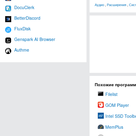
Аудио
,
Расширения
,
Сис
DocuClerk
BetterDiscord
FluxDisk
Genspark AI Browser
Authme
Похожие програм
Filelist
GOM Player
Intel SSD Toolb
MemPlus