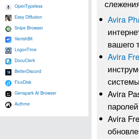
слежения
OpenTypeless
Avira P
Easy Diffusion
Snipe Browser
интерне
VanishBit
вашего 
LogonTime
Avira F
DocuClerk
инструм
BetterDiscord
системы
FluxDisk
Avira P
Genspark AI Browser
паролей
Authme
Avira Fr
обновле