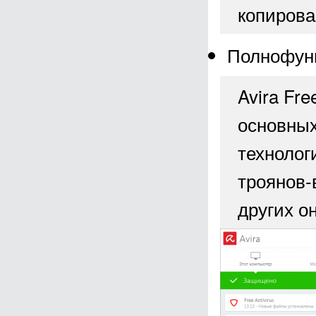
копирова
Полнофун
Avira Fr
основных
технолог
троянов-
других о