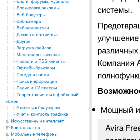
Блоги, форумы, журналы
системы.
Блокировка рекламы
Веб-браузеры
Веб-камера
Предотвра
Веб-ускорители
Дозвон и статистика
улучшение 
Другое
различных 
Загрузка файлов
Менеджеры закладок
Компания A
Новости и RSS-клиенты
Офлайн-браузеры
полнофункц
Погода и время
Поиск информации
Радио и TV плееры
Возможност
Торрент-клиенты и файловый
обмен
Мощный и
Утилиты к браузерам
Учёт и контроль трафика
Искусственный интеллект
Avira Fre
Криптовалюта
Мобильные телефоны
развёрты