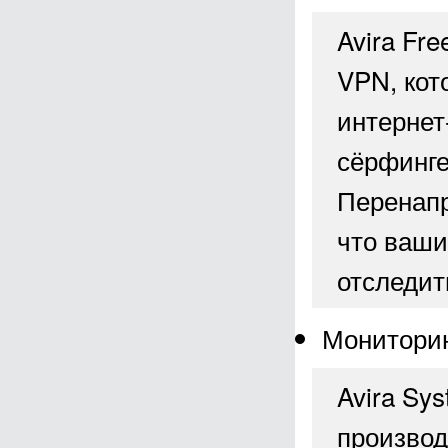
Avira Fre
VPN, кот
интернет
сёрфинге
Перенапр
что ваши
отследит
Мониторин
Avira Sy
производ