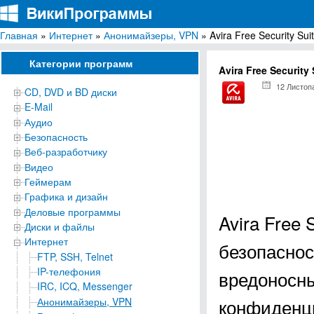
Главная
»
Интернет
»
Анонимайзеры, VPN
» Avira Free Security Sui
ВикиПрограммы
Энциклопедия бесплатных компьютерных программ для Windows
Категории программ
Avira Free Security 
12 Листоп
CD, DVD и BD диски
E-Mail
Аудио
Безопасность
Веб-разработчику
Видео
Геймерам
Графика и дизайн
Деловые программы
Avira Free 
Диски и файлы
Интернет
безопаснос
FTP, SSH, Telnet
IP-телефония
вредоносны
IRC, ICQ, Messenger
конфиденц
Анонимайзеры, VPN