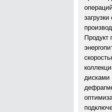
операций
загрузки
производ
Продукт 
энергопи
скорость
коллекци
дисками 
дефрагме
оптимиза
подключе