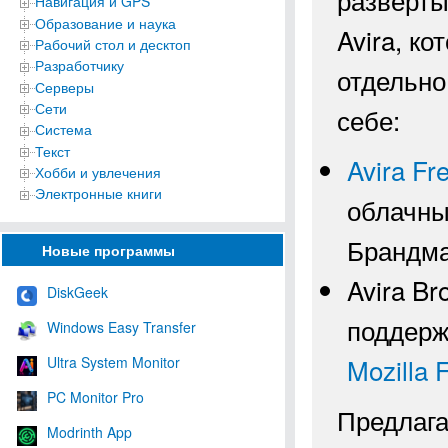
Навигация и GPS
Образование и наука
Avira, к
Рабочий стол и десктоп
Разработчику
отдельно
Серверы
Сети
себе:
Система
Текст
Avira Fre
Хобби и увлечения
Электронные книги
облачны
Брандма
Новые программы
Avira Br
DiskGeek
поддерж
Windows Easy Transfer
Mozilla F
Ultra System Monitor
PC Monitor Pro
Предлага
Modrinth App