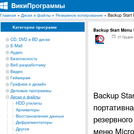
Главная
»
Диски и файлы
»
Резервное копирование
» Backup Start
ВикиПрограммы
Энциклопедия бесплатных компьютерных программ для Windows
Категории программ
Backup Start Menu
21 Грудня,
CD, DVD и BD диски
E-Mail
Аудио
Безопасность
Веб-разработчику
Видео
Геймерам
Графика и дизайн
Деловые программы
Backup Sta
Диски и файлы
HDD утилиты
портативна
Архиваторы
Восстановление данных
резервного
Дефрагментаторы
меню Micro
Другое