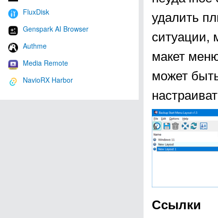
FluxDisk
удалить пл
Genspark AI Browser
ситуации, 
Authme
макет меню
Media Remote
может быть
NavioRX Harbor
настраиват
Ссылки