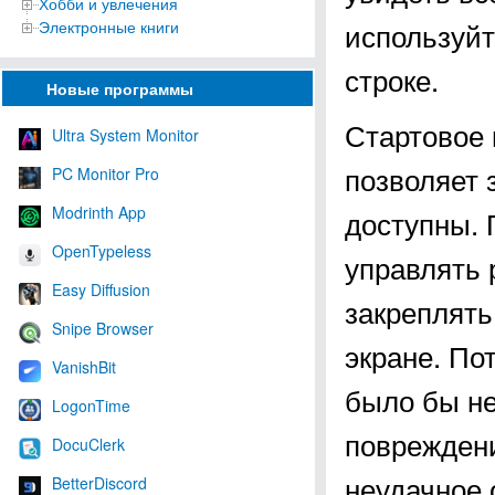
Хобби и увлечения
используй
Электронные книги
строке.
Новые программы
Стартовое 
Ultra System Monitor
позволяет 
PC Monitor Pro
Modrinth App
доступны. 
OpenTypeless
управлять 
Easy Diffusion
закреплять
Snipe Browser
экране. По
VanishBit
было бы не
LogonTime
повреждени
DocuClerk
неудачное 
BetterDiscord