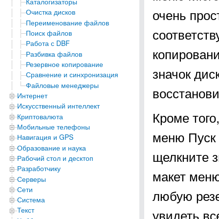
Каталогизаторы
очень прос
Очистка дисков
Переименование файлов
соответств
Поиск файлов
Работа с DBF
копировани
Разбивка файлов
Резервное копирование
значок дис
Сравнение и синхронизация
Файловые менеджеры
восстанови
Интернет
Искусственный интеллект
Кроме того
Криптовалюта
Мобильные телефоны
меню Пуск 
Навигация и GPS
Образование и наука
щелкните з
Рабочий стол и десктоп
Разработчику
макет меню
Серверы
Сети
любую резе
Система
Текст
увидеть вс