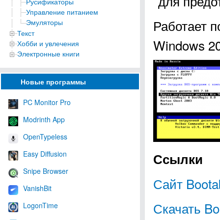
для предо
Русификаторы
Управление питанием
Работает п
Эмуляторы
Текст
Windows 20
Хобби и увлечения
Электронные книги
Новые программы
PC Monitor Pro
Modrinth App
OpenTypeless
Easy Diffusion
Ссылки
Snipe Browser
Сайт Boota
VanishBit
Скачать Bo
LogonTime