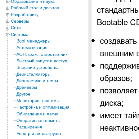
Образование и наука
стандартны
Рабочий стол и десктоп
Разработчику
Bootable C
Серверы
Сети
Система
создавать
Boot менеджеры
Автоматизация
внешним 
АОН, факс, автоответчик
Быстрый запуск и доступ
поддержив
Внешние устройства
Деинсталляторы
образов;
Диагностика и тесты
Драйверы
позволяет
Другое
диска;
Мониторинг системы
Настройка и оптимизация
имеет тай
Обновления и патчи
Оперативная память
неактивно
Расширения
Реестр и автозагрузка