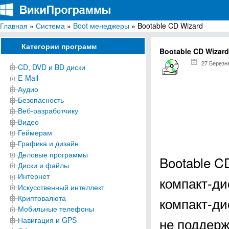
Главная
»
Система
»
Boot менеджеры
» Bootable CD Wizard
ВикиПрограммы
Энциклопедия бесплатных компьютерных программ для Windows
Категории программ
Bootable CD Wizard
27 Березн
CD, DVD и BD диски
E-Mail
Аудио
Безопасность
Веб-разработчику
Видео
Геймерам
Графика и дизайн
Деловые программы
Bootable C
Диски и файлы
Интернет
компакт-ди
Искусственный интеллект
Криптовалюта
компакт-ди
Мобильные телефоны
не поддерж
Навигация и GPS