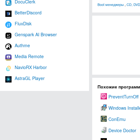
DocuClerk
Boot менеджеры
,
CD, DVD
BetterDiscord
FluxDisk
Genspark AI Browser
Authme
Media Remote
NavioRX Harbor
AstraGL Player
Похожие програм
PreventTurnOff
Windows Install
ConEmu
Device Doctor