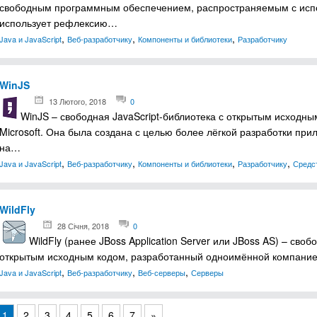
свободным программным обеспечением, распространяемым с испо
использует рефлексию…
,
,
,
Java и JavaScript
Веб-разработчику
Компоненты и библиотеки
Разработчику
WinJS
13 Лютого, 2018
0
WinJS – свободная JavaScript-библиотека с открытым исходн
Microsoft. Она была создана с целью более лёгкой разработки пр
на…
,
,
,
,
Java и JavaScript
Веб-разработчику
Компоненты и библиотеки
Разработчику
Средс
WildFly
28 Січня, 2018
0
WildFly (ранее JBoss Application Server или JBoss AS) – св
открытым исходным кодом, разработанный одноимённой компание
,
,
,
Java и JavaScript
Веб-разработчику
Веб-серверы
Серверы
1
2
3
4
5
6
7
»