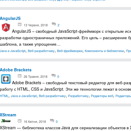
AngularJS
13 Червня, 2018
2
AngularJS – свободный JavaScript-фреймворк с открытым и
разработки одностраничных приложений. Его цель – расширение 
шаблона, а также упрощение…
,
,
,
,
Java и JavaScript
Веб-разработчику
Веб-фреймворки
Компоненты и библиотеки
Пр
Adobe Brackets
26 Травня, 2018
0
Adobe Brackets – свободный текстовый редактор для веб-раз
работу с HTML, CSS и JavaScript. Эти же технологии лежат в осно
,
,
,
,
,
HTML
Java и JavaScript
Веб-разработчику
Разработчику
Редакторы веб
Редакторы
XStream
16 Квітня, 2018
0
XStream — библиотека классов Java для сериализации объектов в