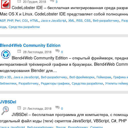
20 Грудня, 2018
3
CodeLobster IDE – бесплатная интегрированная среда разра
Mac OS X и Linux. CodeLobster IDE представляет собой полноценн
,
,
,
,
,
ASP, PHP, Perl, CGI
HTML
Java и JavaScript
XML, RSS, CSS
Веб-разработчику
Раз
,
кода
Средства разработки
Blend4Web Community Edition
28 Листопада, 2018
0
Blend4Web Community Edition – открытый фреймворк, предн
интерактивной трёхмерной графики в браузерах. Blend4Web Commun
моделирования Blender для…
,
,
,
,
,
2D и 3D
Java и JavaScript
Веб-разработчику
Веб-фреймворки
Геймерам
Графика и
,
,
,
,
библиотеки
Разработчику
Редакторы графики
Средства разработки
Утилиты гейме
JVBSDel
21 Листопада, 2018
0
JVBSDel – бесплатная программа для компьютера, с помощь
отдельный файл коды (теги) скриптов JavaScript, VBScript, C#, P
,
,
,
,
Java и JavaScript
Веб-разработчику
Другое
Разработчику
Скрипты