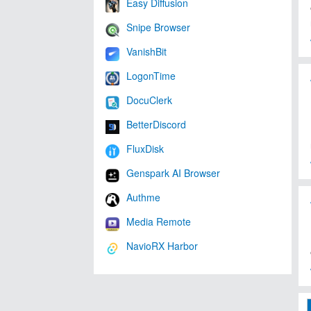
Easy Diffusion
Snipe Browser
VanishBit
LogonTime
DocuClerk
BetterDiscord
FluxDisk
Genspark AI Browser
Authme
Media Remote
NavioRX Harbor