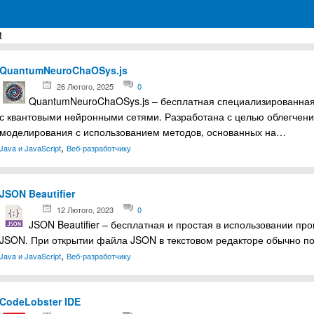
t
грамм для Windows
QuantumNeuroChaOSys.js
26 Лютого, 2025
0
QuantumNeuroChaOSys.js – бесплатная специализированная
с квантовыми нейронными сетями. Разработана с целью облегчени
моделирования с использованием методов, основанных на…
,
Java и JavaScript
Веб-разработчику
JSON Beautifier
12 Лютого, 2023
0
JSON Beautifier – бесплатная и простая в использовании п
JSON. При открытии файла JSON в текстовом редакторе обычно по
,
Java и JavaScript
Веб-разработчику
CodeLobster IDE