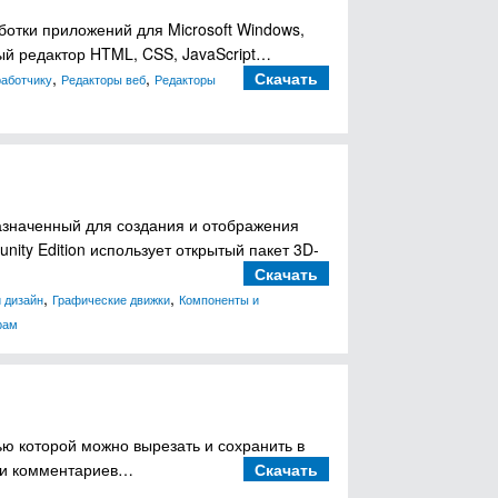
ботки приложений для Microsoft Windows,
ый редактор HTML, CSS, JavaScript…
,
,
Скачать
работчику
Редакторы веб
Редакторы
азначенный для создания и отображения
ity Edition использует открытый пакет 3D-
Скачать
,
,
 дизайн
Графические движки
Компоненты и
рам
ю которой можно вырезать и сохранить в
HP и комментариев…
Скачать