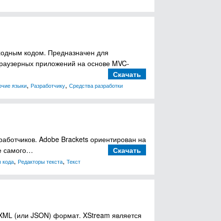
сходным кодом. Предназначен для
браузерных приложений на основе MVC-
Скачать
,
,
очие языки
Разработчику
Средства разработки
работчиков. Adobe Brackets ориентирован на
ве самого…
Скачать
,
,
 кода
Редакторы текста
Текст
 XML (или JSON) формат. XStream является