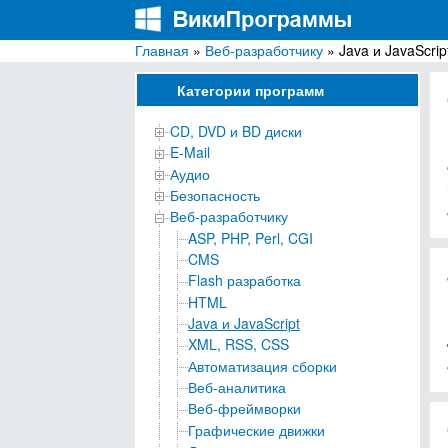
Главная
»
Веб-разработчику
» Java и JavaScrip
ВикиПрограммы
Энциклопедия бесплатных компьютерных про
Категории программ
CD, DVD и BD диски
E-Mail
Аудио
Безопасность
Веб-разработчику
ASP, PHP, Perl, CGI
CMS
Flash разработка
HTML
Java и JavaScript
XML, RSS, CSS
Автоматизация сборки
Веб-аналитика
Веб-фреймворки
Графические движки