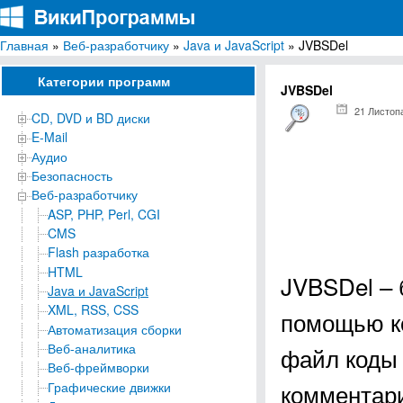
Главная
»
Веб-разработчику
»
Java и JavaScript
» JVBSDel
ВикиПрограммы
Энциклопедия бесплатных компьютерных программ для Windows
Категории программ
JVBSDel
21 Листоп
CD, DVD и BD диски
E-Mail
Аудио
Безопасность
Веб-разработчику
ASP, PHP, Perl, CGI
CMS
Flash разработка
HTML
JVBSDel – 
Java и JavaScript
XML, RSS, CSS
помощью ко
Автоматизация сборки
Веб-аналитика
файл коды (
Веб-фреймворки
комментари
Графические движки