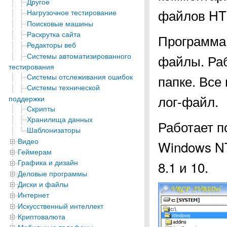
Другое
файлов HTM
Нагрузочное тестирование
Поисковые машины
Раскрутка сайта
Программа
Редакторы веб
Системы автоматизированного
файлы. Раб
тестирования
Системы отслеживания ошибок
папке. Все
Системы технической
лог-файл.
поддержки
Скрипты
Хранилища данных
Работает п
Шаблонизаторы
Видео
Windows NT,
Геймерам
Графика и дизайн
8.1 и 10.
Деловые программы
Диски и файлы
Интернет
Искусственный интеллект
Криптовалюта