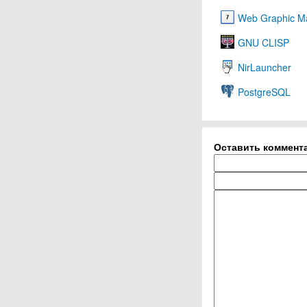
Web Graphic M
GNU CLISP
NirLauncher
PostgreSQL
Оставить коммент