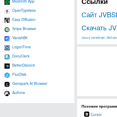
Ссылки
Modrinth App
OpenTypeless
Сайт JVBS
Easy Diffusion
Скачать J
Snipe Browser
VanishBit
Java и JavaScript
,
Веб-ра
LogonTime
DocuClerk
BetterDiscord
FluxDisk
Genspark AI Browser
Authme
Похожие програм
Cursor