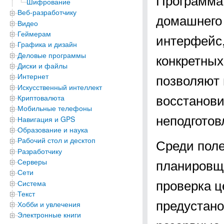
Шифрование
Веб-разработчику
домашнего 
Видео
Геймерам
интерфейс,
Графика и дизайн
Деловые программы
конкретных
Диски и файлы
позволяют 
Интернет
Искусственный интеллект
восстанови
Криптовалюта
Мобильные телефоны
неподготов
Навигация и GPS
Образование и наука
Рабочий стол и десктоп
Среди пол
Разработчику
планировщи
Серверы
Сети
проверка ц
Система
Текст
предустано
Хобби и увлечения
Электронные книги