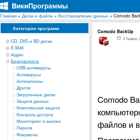
Главная
»
Диски и файлы
»
Восстановление данных
» Comodo Bac
ВикиПрограммы
Энциклопедия бесплатных компьютерных программ для Windows
Категории программ
Comodo BackUp
5 Травня, 
CD, DVD и BD диски
E-Mail
Аудио
Безопасность
USB-антивирусы
Антивирусы
Антишпионы
Другое
Загрузочные диски
Comodo Bac
Защита данных
Комплексная защита
компьютерн
Контроль доступа
Мониторинг и анализ
файлов и в
Пароли
Фаерволы
Программа