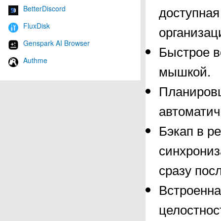
доступная
BetterDiscord
FluxDisk
организац
Genspark AI Browser
Быстрое в
Authme
мышкой.
Планировщ
автоматич
Бэкап в р
синхрониз
сразу пос
Встроенна
целостнос