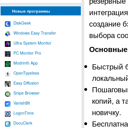
резервные 
интеграция
Новые программы
создание б
DiskGeek
выбора соо
Windows Easy Transfer
Ultra System Monitor
Основные
PC Monitor Pro
Modrinth App
Быстрый б
OpenTypeless
локальный
Easy Diffusion
Пошаговый
Snipe Browser
копий, а 
VanishBit
новичку.
LogonTime
Бесплатна
DocuClerk