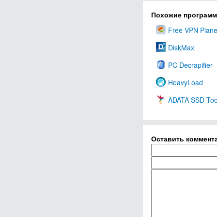
Похожие програм
Free VPN Plane
DiskMax
PC Decrapifier
HeavyLoad
ADATA SSD Too
Оставить коммент