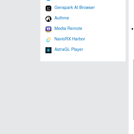
Genspark AI Browser
Authme
Media Remote
NavioRX Harbor
AstraGL Player