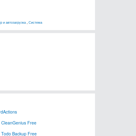
р и автозагрузка
,
Система
rdActions
 CleanGenius Free
 Todo Backup Free