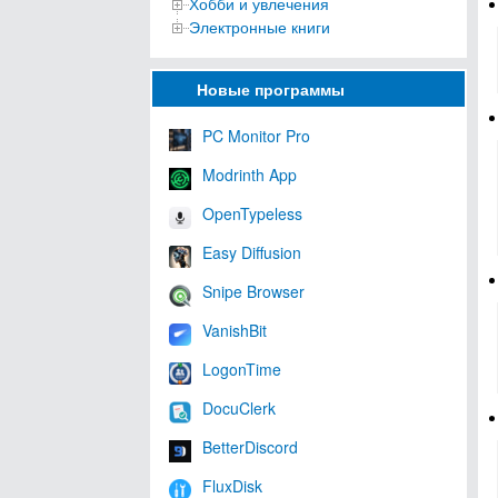
Хобби и увлечения
Электронные книги
Новые программы
PC Monitor Pro
Modrinth App
OpenTypeless
Easy Diffusion
Snipe Browser
VanishBit
LogonTime
DocuClerk
BetterDiscord
FluxDisk