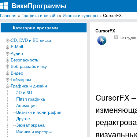
Главная
»
Графика и дизайн
»
Иконки и курсоры
» CursorFX
ВикиПрограммы
Энциклопедия бесплатных компьютерных программ для Windows
Категории программ
CursorFX
25 Грудня,
CD, DVD и BD диски
E-Mail
Аудио
Безопасность
Веб-разработчику
Видео
Геймерам
Графика и дизайн
2D и 3D
CursorFX –
Flash графика
Анимация
изменяюща
Визитки и полиграфия
Другое
редактрова
Захват экрана
визуальные
Иконки и курсоры