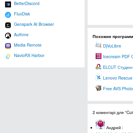
BetterDiscord
FluxDisk
Genspark AI Browser
Authme
Похожие програм
Media Remote
DjVuLibre
NavioRX Harbor
Icecream PDF C
ELCUT Студен
Lenovo Rescue 
Free AVS Photo
2 коментарі для “Cu
Андрей
: