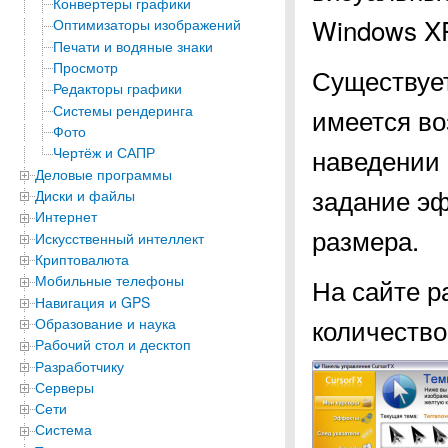
Конвертеры графики
Windows XP
Оптимизаторы изображений
Печати и водяные знаки
Просмотр
Существует
Редакторы графики
Системы рендеринга
имеется в
Фото
наведении 
Чертёж и САПР
Деловые программы
задание эф
Диски и файлы
Интернет
размера.
Искусственный интеллект
Криптовалюта
Мобильные телефоны
На сайте р
Навигация и GPS
количество
Образование и наука
Рабочий стол и десктоп
Разработчику
Серверы
Сети
Система