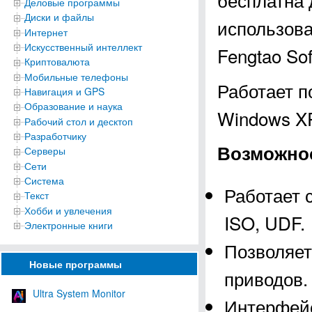
Деловые программы
Диски и файлы
использова
Интернет
Искусственный интеллект
Fengtao Sof
Криптовалюта
Мобильные телефоны
Работает п
Навигация и GPS
Образование и наука
Windows XP, 
Рабочий стол и десктоп
Разработчику
Возможнос
Серверы
Сети
Система
Работает 
Текст
Хобби и увлечения
ISO, UDF.
Электронные книги
Позволяет
Новые программы
приводов.
Ultra System Monitor
Интерфейс