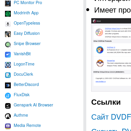
PC Monitor Pro
Имеет про
Modrinth App
OpenTypeless
Easy Diffusion
Snipe Browser
VanishBit
LogonTime
DocuClerk
BetterDiscord
FluxDisk
Ссылки
Genspark AI Browser
Сайт DVDFa
Authme
Media Remote
Скачать DV