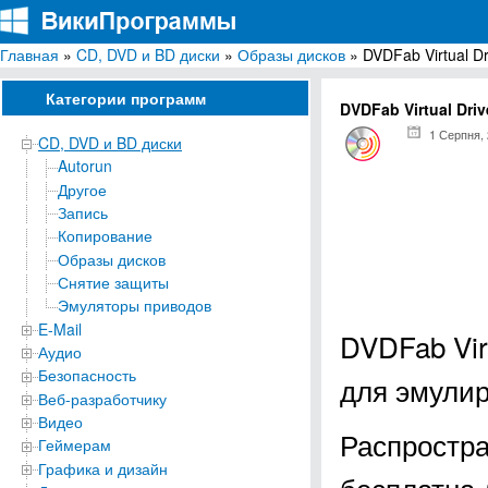
Главная
»
CD, DVD и BD диски
»
Образы дисков
» DVDFab Virtual Dr
ВикиПрограммы
Энциклопедия бесплатных компьютерных программ для Windows
Категории программ
DVDFab Virtual Driv
1 Серпня,
CD, DVD и BD диски
Autorun
Другое
Запись
Копирование
Образы дисков
Снятие защиты
Эмуляторы приводов
E-Mail
DVDFab Vir
Аудио
Безопасность
для эмулир
Веб-разработчику
Видео
Распростра
Геймерам
Графика и дизайн
бесплатна 