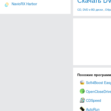
NavioRX Harbor
CD, DVD и BD диски
,
Обра
Похожие програм
Soft4Boost Eas
OpenCloseDrive
CDSpeed
AutoRun