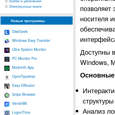
Хобби и увлечения
позволяет 
Электронные книги
носителя 
Новые программы
обеспечива
DiskGeek
интерфейс
Windows Easy Transfer
Ultra System Monitor
Доступны в
PC Monitor Pro
Windows, M
Modrinth App
Основные 
OpenTypeless
Easy Diffusion
Интеракти
Snipe Browser
структуры
VanishBit
Анализ ло
LogonTime