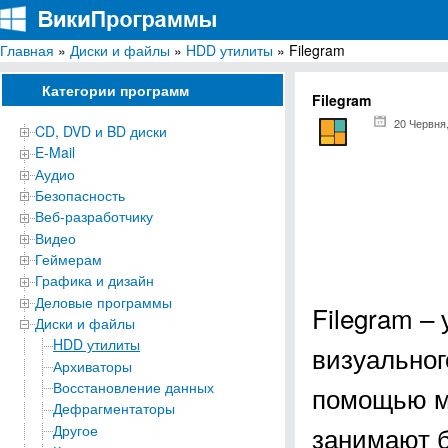
Главная
»
Диски и файлы
»
HDD утилиты
» Filegram
ВикиПрограммы
Энциклопедия бесплатных компьютерных программ для Windows
Категории программ
Filegram
20 Червня
CD, DVD и BD диски
E-Mail
Аудио
Безопасность
Веб-разработчику
Видео
Геймерам
Графика и дизайн
Деловые программы
Filegram –
Диски и файлы
HDD утилиты
визуальног
Архиваторы
Восстановление данных
помощью мо
Дефрагментаторы
занимают б
Другое