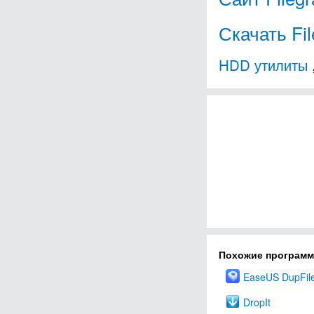
Скачать Fi
HDD утилиты
Похожие програм
EaseUS DupFile
DropIt