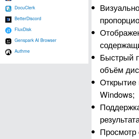
Визуально
DocuClerk
пропорцио
BetterDiscord
FluxDisk
Отображен
Genspark AI Browser
содержащи
Authme
Быстрый п
объём дис
Открытие 
Windows;
Поддержка
результат
Просмотр 