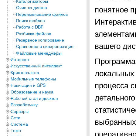
Каталогизаторы
понятное п
Очистка дисков
Переименование файлов
Интеракти
Поиск файлов
Работа с DBF
элементами
Разбивка файлов
Резервное копирование
вашего дис
Сравнение и синхронизация
Файловые менеджеры
Программа
Интернет
Искусственный интеллект
локальных 
Криптовалюта
Мобильные телефоны
процесса с
Навигация и GPS
Образование и наука
детального
Рабочий стол и десктоп
Разработчику
статистиче
Серверы
Сети
выбранных 
Система
Текст
оперативно