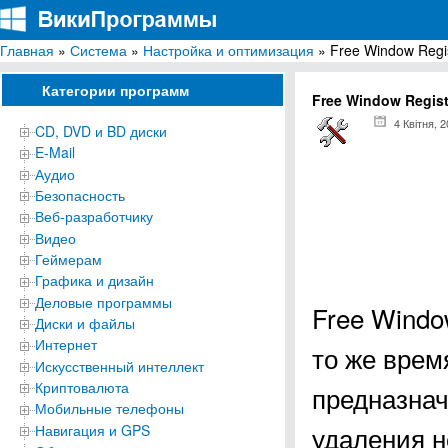
Главная
»
Система
»
Настройка и оптимизация
» Free Window Regis
ВикиПрограммы
Энциклопедия бесплатных компьютерных программ для Windows
Категории программ
Free Window Regist
4 Квітня, 
CD, DVD и BD диски
E-Mail
Аудио
Безопасность
Веб-разработчику
Видео
Геймерам
Графика и дизайн
Деловые программы
Free Windo
Диски и файлы
Интернет
то же врем
Искусственный интеллект
Криптовалюта
предназнач
Мобильные телефоны
удаления н
Навигация и GPS