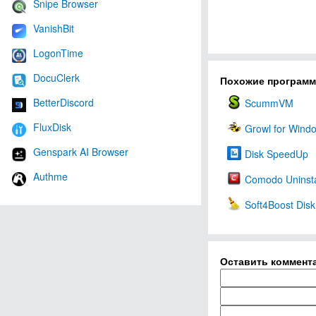
Snipe Browser
VanishBit
LogonTime
DocuClerk
Похожие програм
BetterDiscord
ScummVM
FluxDisk
Growl for Wind
Genspark AI Browser
Disk SpeedUp
Authme
Comodo Uninsta
Soft4Boost Disk
Оставить коммент