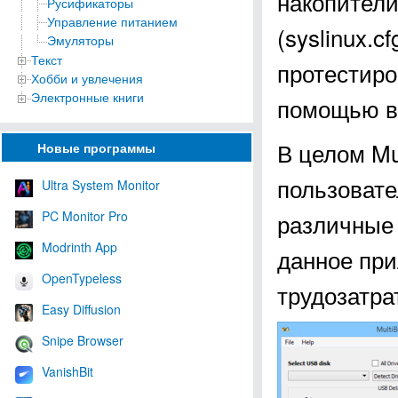
накопители
Русификаторы
Управление питанием
(syslinux.
Эмуляторы
Текст
протестиро
Хобби и увлечения
Электронные книги
помощью в
В целом Mu
Новые программы
пользовате
Ultra System Monitor
PC Monitor Pro
различные 
Modrinth App
данное при
OpenTypeless
трудозатра
Easy Diffusion
Snipe Browser
VanishBit