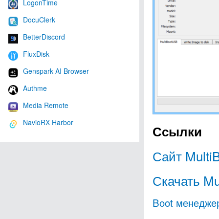
LogonTime
DocuClerk
BetterDiscord
FluxDisk
Genspark AI Browser
Authme
Media Remote
NavioRX Harbor
Ссылки
Сайт Multi
Скачать Mu
Boot менедже