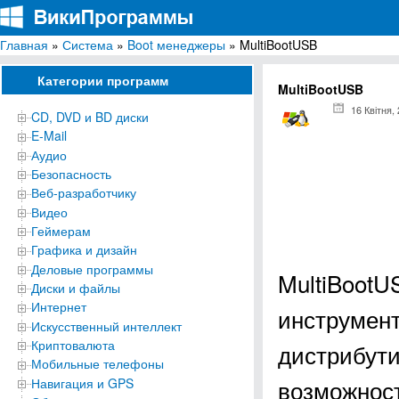
Главная
»
Система
»
Boot менеджеры
» MultiBootUSB
ВикиПрограммы
Энциклопедия бесплатных компьютерных программ для Windows
Категории программ
MultiBootUSB
16 Квітня,
CD, DVD и BD диски
E-Mail
Аудио
Безопасность
Веб-разработчику
Видео
Геймерам
Графика и дизайн
Деловые программы
MultiBootU
Диски и файлы
Интернет
инструмент
Искусственный интеллект
Криптовалюта
дистрибути
Мобильные телефоны
возможност
Навигация и GPS