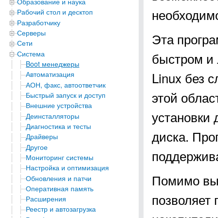
Образование и наука
необходимо
Рабочий стол и десктоп
Разработчику
Серверы
Эта програ
Сети
Система
быстром и 
Boot менеджеры
Linux без 
Автоматизация
АОН, факс, автоответчик
этой облас
Быстрый запуск и доступ
Внешние устройства
установки 
Деинсталляторы
Диагностика и тесты
диска. Про
Драйверы
Другое
поддержива
Мониторинг системы
Настройка и оптимизация
Помимо вы
Обновления и патчи
Оперативная память
позволяет 
Расширения
Реестр и автозагрузка