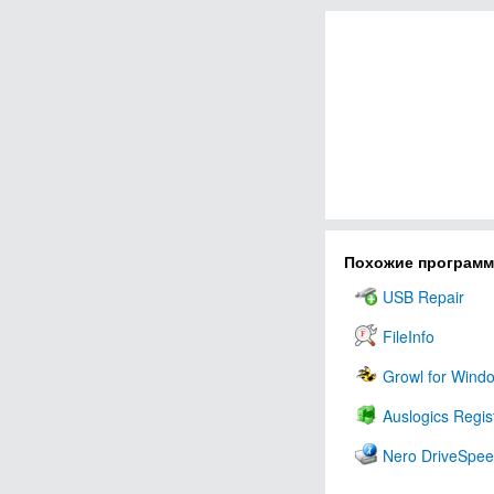
Похожие програм
USB Repair
FileInfo
Growl for Wind
Auslogics Regis
Nero DriveSpe