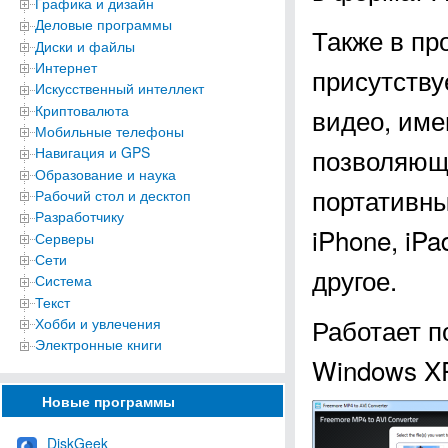
Графика и дизайн
Деловые программы
Также в пр
Диски и файлы
Интернет
присутству
Искусственный интеллект
Криптовалюта
видео, име
Мобильные телефоны
позволяющ
Навигация и GPS
Образование и наука
портативны
Рабочий стол и десктоп
Разработчику
iPhone, iPa
Серверы
Сети
другое.
Система
Текст
Работает п
Хобби и увлечения
Электронные книги
Windows XP, 
Новые программы
DiskGeek