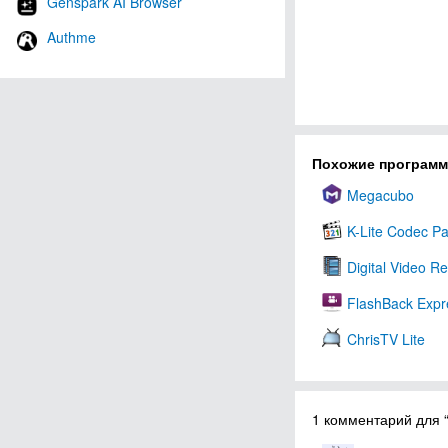
Genspark AI Browser
Authme
Похожие програм
Megacubo
K-Lite Codec P
Digital Video Re
FlashBack Expr
ChrisTV Lite
1 комментарий для “