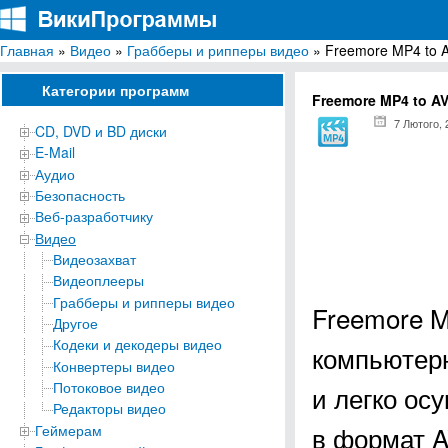
Главная
»
Видео
»
Грабберы и рипперы видео
» Freemore MP4 to A
ВикиПрограммы
Энциклопедия бесплатных компьютерных программ для Windows
Категории программ
Freemore MP4 to AV
7 Лютого, 
CD, DVD и BD диски
E-Mail
Аудио
Безопасность
Веб-разработчику
Видео
Видеозахват
Видеоплееры
Грабберы и рипперы видео
Freemore M
Другое
Кодеки и декодеры видео
компьютерн
Конвертеры видео
Потоковое видео
и легко ос
Редакторы видео
в формат A
Геймерам