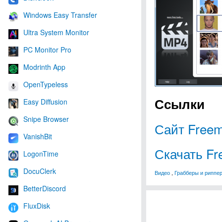
Windows Easy Transfer
Ultra System Monitor
PC Monitor Pro
Modrinth App
OpenTypeless
Ссылки
Easy Diffusion
Snipe Browser
Сайт Freem
VanishBit
Скачать Fr
LogonTime
DocuClerk
Видео
,
Грабберы и риппе
BetterDiscord
FluxDisk