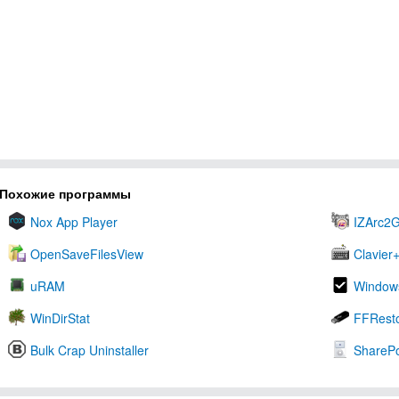
Похожие программы
Nox App Player
IZArc2
OpenSaveFilesView
Clavier
uRAM
Windows
WinDirStat
FFResto
Bulk Crap Uninstaller
ShareP