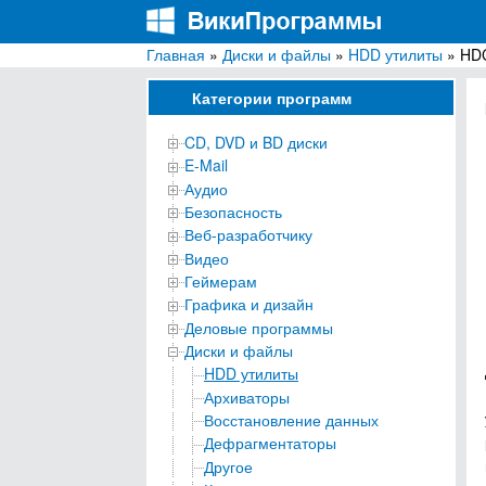
Главная
»
Диски и файлы
»
HDD утилиты
» HDC
ВикиПрограммы
Энциклопедия бесплатных компьютерных про
Категории программ
CD, DVD и BD диски
E-Mail
Аудио
Безопасность
Веб-разработчику
Видео
Геймерам
Графика и дизайн
Деловые программы
Диски и файлы
HDD утилиты
Архиваторы
Восстановление данных
Дефрагментаторы
Другое