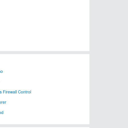
Go
+
 Firewall Control
rer
od