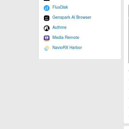
FluxDisk
Genspark AI Browser
Authme
Media Remote
NavioRX Harbor