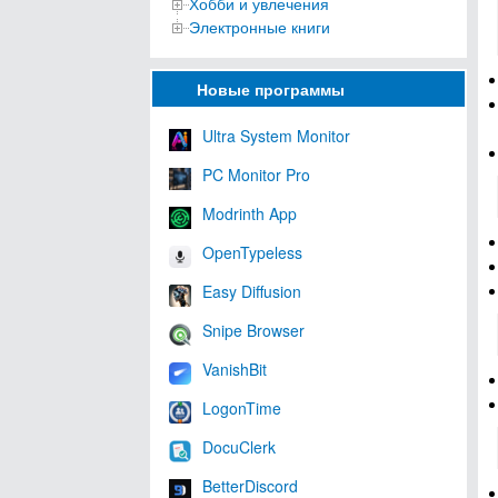
Хобби и увлечения
Электронные книги
Новые программы
Ultra System Monitor
PC Monitor Pro
Modrinth App
OpenTypeless
Easy Diffusion
Snipe Browser
VanishBit
LogonTime
DocuClerk
BetterDiscord