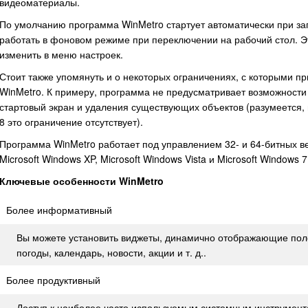
видеоматериалы.
По умолчанию программа WinMetro стартует автоматически при за
работать в фоновом режиме при переключении на рабочий стол. Э
изменить в меню настроек.
Стоит также упомянуть и о некоторых ограничениях, с которыми п
WinMetro. К примеру, программа не предусматривает возможности
стартовый экран и удаления существующих объектов (разумеется, 
8 это ограничение отсутствует).
Программа WinMetro работает под управлением 32- и 64-битных 
Microsoft Windows XP, Microsoft Windows Vista и Microsoft Windows 7
Ключевые особенности WinMetro
Более информативный
Вы можете установить виджеты, динамично отображающие пол
погоды, календарь, новости, акции и т. д..
Более продуктивный
Доступ к наиболее часто используемым системным инструмен