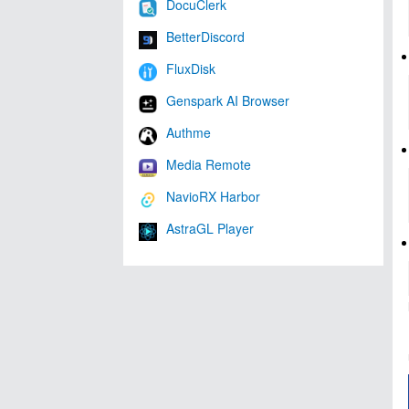
DocuClerk
BetterDiscord
FluxDisk
Genspark AI Browser
Authme
Media Remote
NavioRX Harbor
AstraGL Player