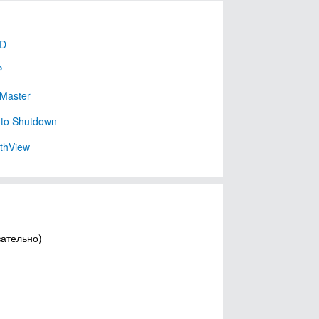
D
P
 Master
to Shutdown
thView
зательно)