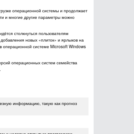
грузке операционной системы и продолжает
ти и многие другие параметры можно
ридётся столкнуться пользователям
 добавления новых «плиток» и ярлыков на
в операционной системе Microsoft Windows
версий операционных систем семейства
.
езную информацию, такую как прогноз
там и недавно открытым программам