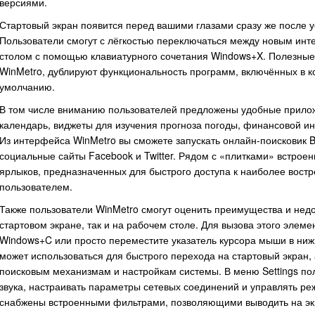
версиями.
Стартовый экран появится перед вашими глазами сразу же после у
Пользователи смогут с лёгкостью переключаться между новым ин
столом с помощью клавиатурного сочетания Windows+X. Полезные 
WinMetro, дублируют функциональность программ, включённых в ко
умолчанию.
В том числе вниманию пользователей предложены удобные прилож
календарь, виджеты для изучения прогноза погоды, финансовой и
Из интерфейса WinMetro вы сможете запускать онлайн-поисковик B
социальные сайты Facebook и Twitter. Рядом с «плитками» встро
ярлыков, предназначенных для быстрого доступа к наиболее вос
пользователем.
Также пользователи WinMetro смогут оценить преимущества и недо
стартовом экране, так и на рабочем столе. Для вызова этого элем
Windows+C или просто переместите указатель курсора мыши в ниж
может использоваться для быстрого перехода на стартовый экран, 
поисковым механизмам и настройкам системы. В меню Settings пол
звука, настраивать параметры сетевых соединений и управлять ре
снабжены встроенными фильтрами, позволяющими выводить на эк