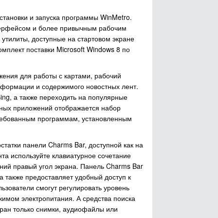
становки и запуска программы WinMetro.
терфейсом и более привычным рабочим
утилиты, доступные на стартовом экране
мплект поставки Microsoft Windows 8 по
ения для работы с картами, рабочий
нформации и содержимого новостных лент.
ing, а также переходить на популярные
енных приложений отображается набор
требованным программам, установленным
статки панели Charms Bar, доступной как на
ента используйте клавиатурное сочетание
ний правый угол экрана. Панель Charms Bar
а также предоставляет удобный доступ к
ьзователи смогут регулировать уровень
жимом электропитания. А средства поиска
ран только снимки, аудиофайлы или