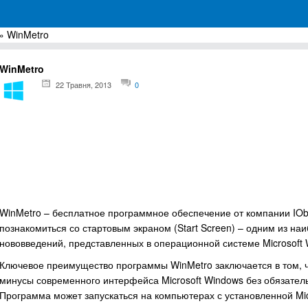
» WinMetro
грамм для Windows
WinMetro
22 Травня, 2013
0
WinMetro – бесплатное программное обеспечение от компании IOb
познакомиться со стартовым экраном (Start Screen) – одним из н
нововведений, представленных в операционной системе Microsoft 
Ключевое преимущество программы WinMetro заключается в том, ч
минусы современного интерфейса Microsoft Windows без обязате
Программа может запускаться на компьютерах с установленной Mi