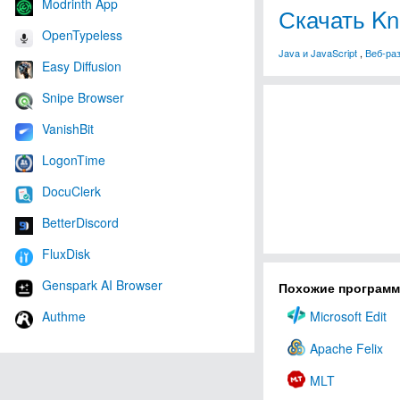
Modrinth App
Скачать Kno
OpenTypeless
Java и JavaScript
,
Веб-ра
Easy Diffusion
Snipe Browser
VanishBit
LogonTime
DocuClerk
BetterDiscord
FluxDisk
Genspark AI Browser
Похожие програм
Authme
Microsoft Edit
Apache Felix
MLT