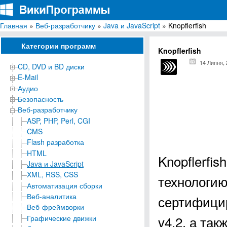
Главная
»
Веб-разработчику
»
Java и JavaScript
» Knopflerfish
ВикиПрограммы
Энциклопедия бесплатных компьютерных программ для Windows
Категории программ
Knopflerfish
14 Липня,
CD, DVD и BD диски
E-Mail
Аудио
Безопасность
Веб-разработчику
ASP, PHP, Perl, CGI
CMS
Flash разработка
HTML
Knopflerfi
Java и JavaScript
XML, RSS, CSS
технологию
Автоматизация сборки
Веб-аналитика
сертифици
Веб-фреймворки
v4.2, а та
Графические движки