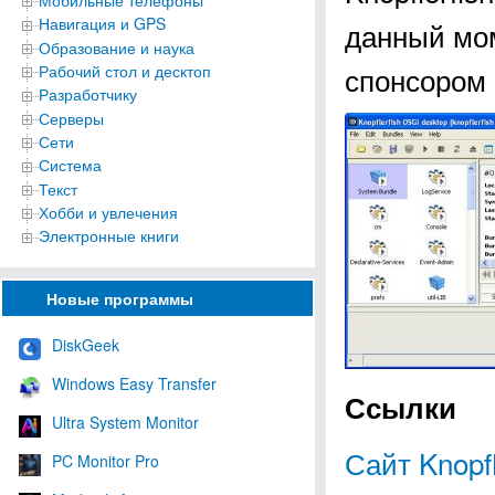
Мобильные телефоны
Навигация и GPS
данный мо
Образование и наука
спонсором п
Рабочий стол и десктоп
Разработчику
Серверы
Сети
Система
Текст
Хобби и увлечения
Электронные книги
Новые программы
DiskGeek
Windows Easy Transfer
Ссылки
Ultra System Monitor
Сайт Knopfl
PC Monitor Pro