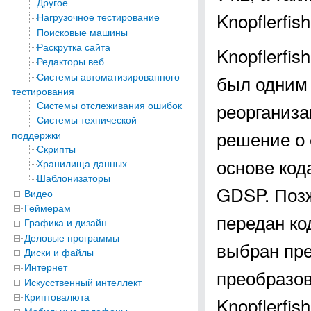
Другое
Knopflerfi
Нагрузочное тестирование
Поисковые машины
Раскрутка сайта
Knopflerfi
Редакторы веб
Системы автоматизированного
был одним 
тестирования
Системы отслеживания ошибок
реорганиза
Системы технической
решение о
поддержки
Скрипты
основе код
Хранилища данных
Шаблонизаторы
GDSP. Позж
Видео
Геймерам
передан ко
Графика и дизайн
Деловые программы
выбран пре
Диски и файлы
Интернет
преобразов
Искусственный интеллект
Криптовалюта
Knopflerfis