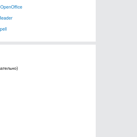
OpenOffice
Reader
ell
зательно)