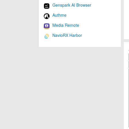
Genspark AI Browser
Authme
Media Remote
NavioRX Harbor