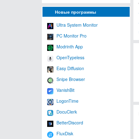
Новые программы
Ultra System Monitor
PC Monitor Pro
Modrinth App
OpenTypeless
Easy Diffusion
Snipe Browser
VanishBit
LogonTime
DocuClerk
BetterDiscord
FluxDisk