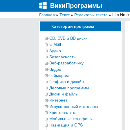
Главная
»
Текст
»
Редакторы текста
» Lim Note
ВикиПрограммы
Энциклопедия бесплатных компьютерных про
Категории программ
CD, DVD и BD диски
E-Mail
Аудио
Безопасность
Веб-разработчику
Видео
Геймерам
Графика и дизайн
Деловые программы
Диски и файлы
Интернет
Искусственный интеллект
Криптовалюта
Мобильные телефоны
Навигация и GPS