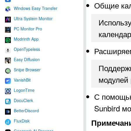
Общие ка
Windows Easy Transfer
Ultra System Monitor
Использу
PC Monitor Pro
календар
Modrinth App
Расширяе
OpenTypeless
Easy Diffusion
Поддержи
Snipe Browser
модулей
VanishBit
LogonTime
С помощью 
DocuClerk
Sunbird м
BetterDiscord
Примечан
FluxDisk