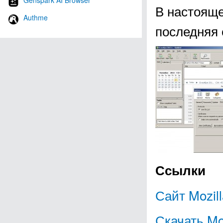
Genspark AI Browser
В настояще
Authme
последняя 
Ссылки
Сайт Mozill
Скачать Moz