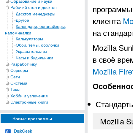
Образование и наука
программы,
Рабочий стол и десктоп
Десктоп менеджеры
клиента
Mo
Другое
Календари, органайзеры,
на стандарт
напоминалки
Калькуляторы
Обои, темы, оболочки
Mozilla Su
Украшательства
в своё вре
Часы и будильники
Разработчику
Mozilla Fire
Серверы
Сети
Система
Особеннос
Текст
Хобби и увлечения
Стандарт
Электронные книги
Mozilla S
Новые программы
DiskGeek