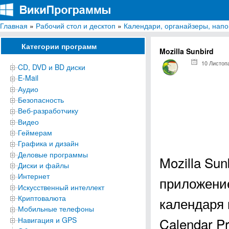
Главная
»
Рабочий стол и десктоп
»
Календари, органайзеры, нап
ВикиПрограммы
Энциклопедия бесплатных компьютерных программ для Windows
Категории программ
Mozilla Sunbird
10 Листоп
CD, DVD и BD диски
E-Mail
Аудио
Безопасность
Веб-разработчику
Видео
Геймерам
Графика и дизайн
Деловые программы
Mozilla Su
Диски и файлы
Интернет
приложени
Искусственный интеллект
Криптовалюта
календаря 
Мобильные телефоны
Calendar Pr
Навигация и GPS